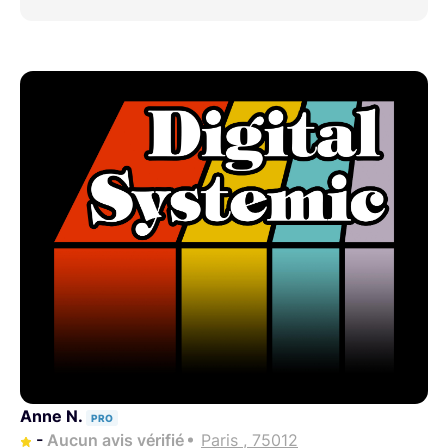
Anne N.
PRO
-
Aucun avis vérifié
Paris , 75012