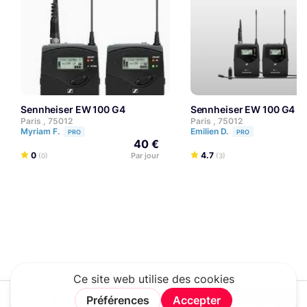
Sennheiser EW 100 G4
Sennheiser EW 100 G4
Paris , 75012
Paris , 75012
Myriam F.
Emilien D.
PRO
PRO
40 €
0
4.7
Par jour
P
(0)
(3)
20,00 €
Réserver