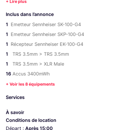
Sennheiser G4 (la paire en kit)
DPA 4060 avec Bubblebee Lav Concealer et kit
Inclus dans l’annonce
Hide-A-Mic Clip Set
1
Emetteur Sennheiser SK-100-G4
Sanken COS-11 avec Bubblebee Lav Concealer
1
Emetteur Sennheiser SKP-100-G4
Micro-Cravate ME-4 cardioïde
1
Récepteur Sennheiser EK-100-G4
Micro-Cravate ME-2 omni
1
TRS 3.5mm > TRS 3.5mm
Matériel accessible sur Paris, Maisons Alfort, Alfortville ;
1
TRS 3.5mm > XLR Male
point de rendez-vous mi-chemin envisageable si besoin!
16
Accus 3400mWh
+ Voir les 8 équipements
Services
À savoir
Conditions de location
Départ :
Après 15:00