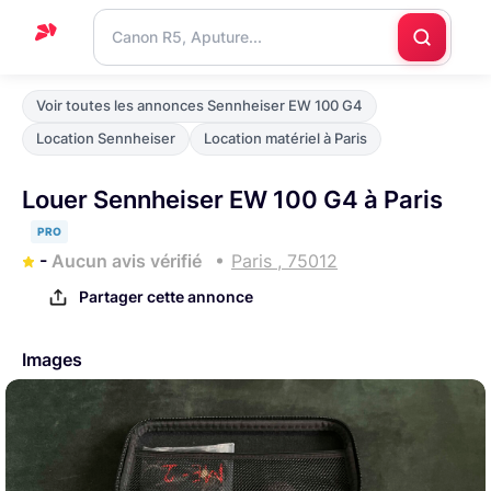
Accueil
Voir toutes les annonces Sennheiser EW 100 G4
Support
Location Sennheiser
Location matériel à Paris
Blog
Louer Sennheiser EW 100 G4 à Paris
Nous
PRO
contacter
-
Aucun avis vérifié
Paris , 75012
Partager cette annonce
Images