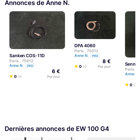
Annonces de Anne N.
DPA 4060
Paris , 75012
Sanken COS-11D
Anne N.
PRO
8 €
Paris , 75012
Sennh
Anne N.
0
PRO
Par jour
(0)
Paris , 
6 €
Anne N.
0
Par jour
(0)
0
(0)
Dernières annonces de EW 100 G4