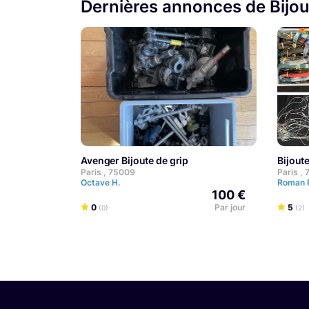
Dernières annonces de Bijou
Avenger Bijoute de grip
Bijou
Paris , 75009
Paris ,
Octave H.
Roman 
100 €
0
Par jour
5
(0)
(2)