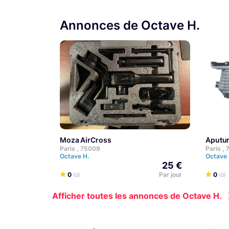
Annonces de Octave H.
Moza AirCross
Aput
Paris , 75009
Paris ,
Octave H.
Octave
25 €
0
Par jour
0
(0)
(0)
Afficher toutes les annonces de Octave H.