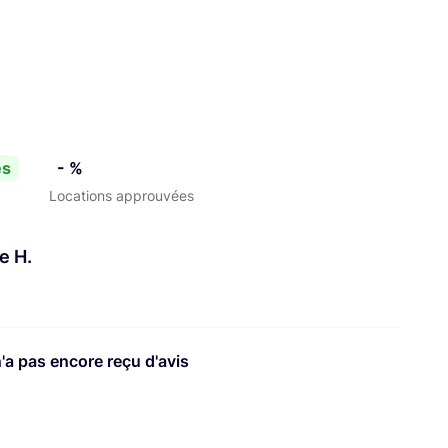
es
- %
Locations approuvées
e H.
n'a pas encore reçu d'avis