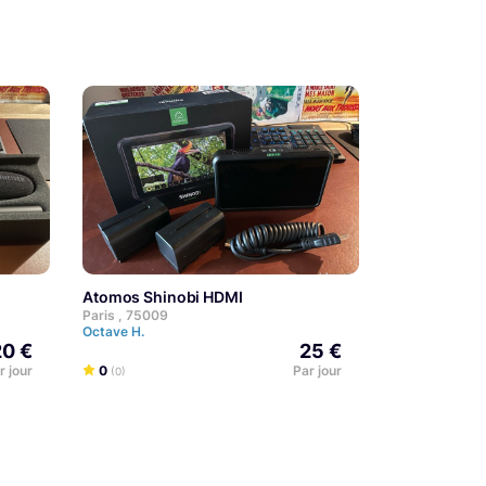
Atomos Shinobi HDMI
Paris , 75009
Octave H.
20 €
25 €
r jour
0
Par jour
(0)