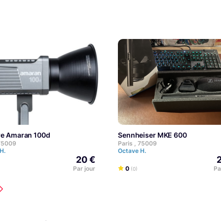
ure Amaran 100d
Sennheiser MKE 600
 75009
Paris , 75009
 H.
Octave H.
20 €
Par jour
0
Pa
(0)