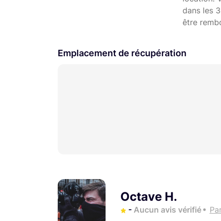
dans les 3
être remb
Emplacement de récupération
Octave H.
-
Aucun avis vérifié
Par