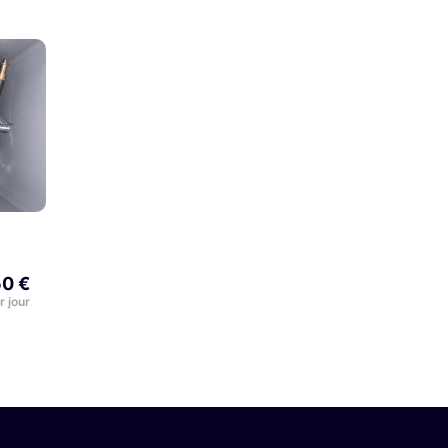
50 €
r jour