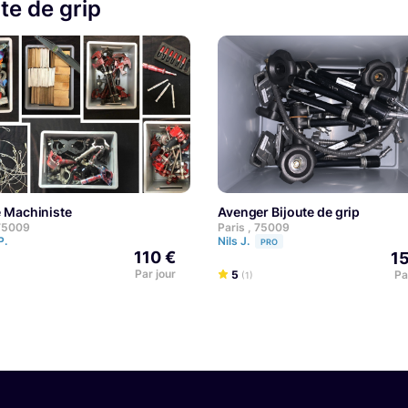
te de grip
te Machiniste
Avenger Bijoute de grip
 75009
Paris , 75009
P.
Nils J.
PRO
110 €
1
Par jour
5
Pa
(1)