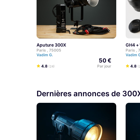
Aputure 300X
GH4 
Paris , 75005
Paris ,
Vadim G.
Vadim 
50 €
4.8
Par jour
4.8
(24)
(
Dernières annonces de 300