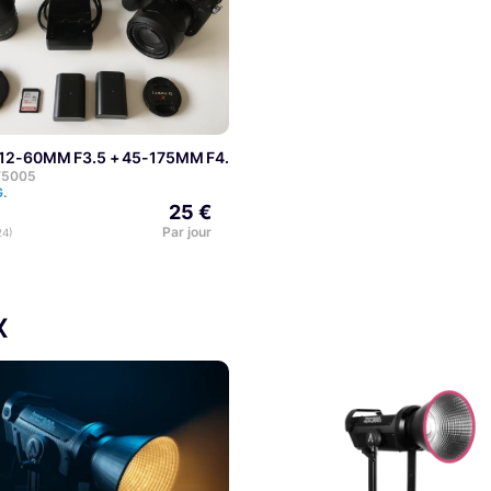
+ 12-60MM F3.5 + 45-175MM F4.0
 75005
G.
25 €
Par jour
24)
X