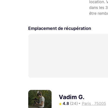
location. 
dans les 3
être remb
Emplacement de récupération
Vadim G.
4.8
(24)
Paris , 75005