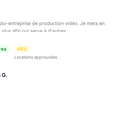
auto-entreprise de production vidéo. Je mets en
 plus afin qui serve à d'autres.
res
45%
Locations approuvées
m G.