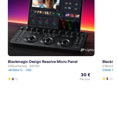
Blackmagic Design Resolve Micro Panel
Blackm
Villeurbanne , 69100
Villeurba
Jérôme C.
Chloé Ter
PRO
30 €
5
0
Par jour
(5)
(0)