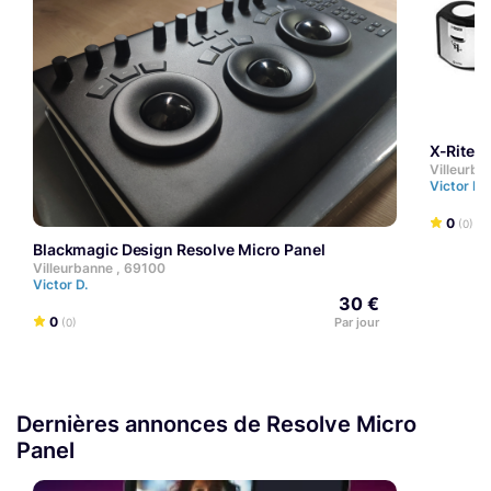
X-Rite 
Villeurba
Victor D.
0
(0)
Blackmagic Design Resolve Micro Panel
Villeurbanne , 69100
Victor D.
30 €
0
Par jour
(0)
Dernières annonces de Resolve Micro
Panel