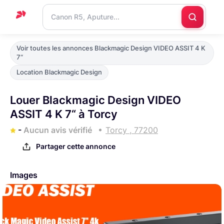
Accueil
Voir toutes les annonces Blackmagic Design VIDEO ASSIT 4 K
7“
Support
Location Blackmagic Design
Blog
Louer Blackmagic Design VIDEO
Nous
ASSIT 4 K 7“ à Torcy
contacter
-
Aucun avis vérifié
Torcy , 77200
Partager cette annonce
Images