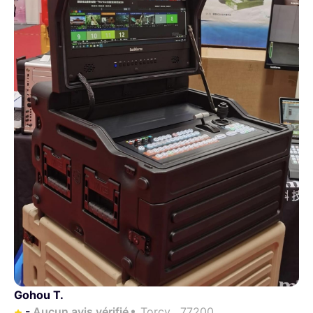
Gohou T.
-
Aucun avis vérifié
Torcy , 77200