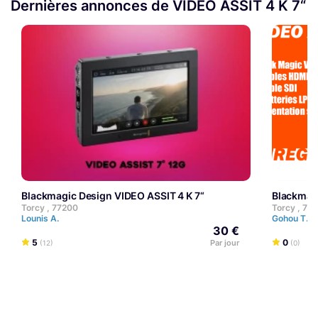
Dernières annonces de VIDEO ASSIT 4 K 7“
Blackmagic Design VIDEO ASSIT 4 K 7“
Blackmag
Torcy , 77200
Torcy , 77
Lounis A.
Gohou T.
30 €
5
0
Par jour
(12)
(0)