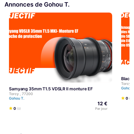
Annonces de Gohou T.
Blac
Torcy ,
Gohou 
Samyang 35mm T1.5 VDSLR II monture EF
Torcy , 77200
0
Gohou T.
(0)
12 €
0
Par jour
(0)