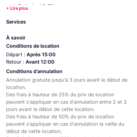
Batteries LP-E6
Carte mémoire
Services
1x cables HDMI
1x cable SDI
À savoir
Conditions de location
Chargeur de batteries
Départ :
Après 15:00
Alimentation secteur
Retour :
Avant 12:00
Conditions d'annulation
Annulation gratuite jusqu'à 3 jours avant le début de
location.
Des frais à hauteur de 25% du prix de location
peuvent s'appliquer en cas d'annulation entre 2 et 3
jours avant le début de cette location.
Des frais à hauteur de 50% du prix de location
peuvent s'appliquer en cas d'annulation la veille du
début de cette location.