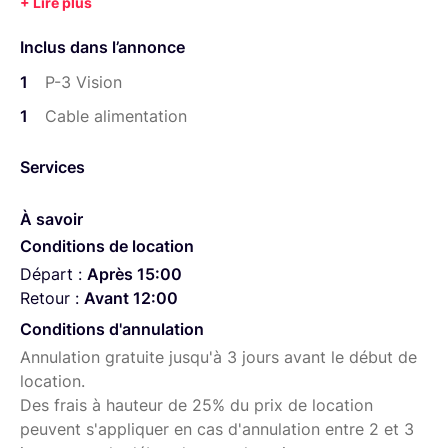
introduit de nombreuses fonctionnalités et améliorations
de performance qui la
Inclus dans l’annonce
rendent unique au sein des appareils de cette catégorie
1
P-3 Vision
de taille.
1
Cable alimentation
Intégrant une matrice de pixels à vue vision directe avec
Services
un moteur d’éclairage
LED de haute qualité, le P-3 Vision révolutionne
À savoir
l’éclairage de spectacle.
Conditions de location
Avec ses deux matrices de LED intégrées dans le même
Départ :
Après 15:00
appareil, un concepteur
Retour :
Avant 12:00
peut utiliser la matrice à vue directe comme un écran LED
Conditions d'annulation
d’un pitch de 42 mm
Annulation gratuite jusqu'à 3 jours avant le début de
avec un projecteur de plus de 12 700 lumens, le tout au
location.
sein d’un seul appareil.
Des frais à hauteur de 25% du prix de location
peuvent s'appliquer en cas d'annulation entre 2 et 3
L’agencement du P-3 Vision donne lieu à une matrice