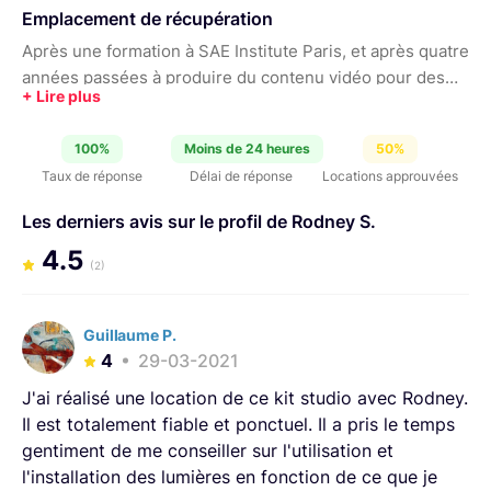
Emplacement de récupération
Après une formation à SAE Institute Paris, et après quatre
années passées à produire du contenu vidéo pour des
associations et des entreprises. Je suis aujourd'hui en
freelance pour proposer mon savoir faire et mettre mes
100%
Moins de 24 heures
50%
compétences au service de projets divers et variés. En
Taux de réponse
Délai de réponse
Locations approuvées
plus d'être cadreur monteur, je suis également
photographe et compositeur, ce qui me permet
Les derniers avis sur le profil de Rodney S.
d'apporter une touche unique aux difféents projets. Je
4.5
met en location une parti de mon matériel quand celui-ci
(2)
n'est pas utilisé en prestation.
Guillaume P.
4
29-03-2021
J'ai réalisé une location de ce kit studio avec Rodney.
Il est totalement fiable et ponctuel. Il a pris le temps
gentiment de me conseiller sur l'utilisation et
l'installation des lumières en fonction de ce que je