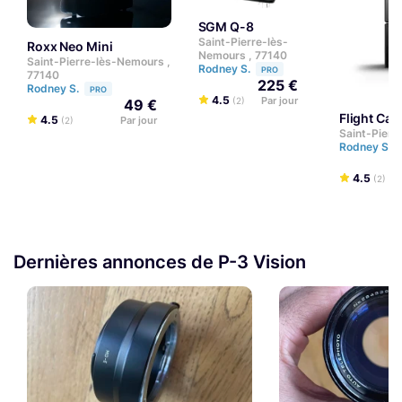
SGM Q-8
Saint-Pierre-lès-
Roxx Neo Mini
Nemours , 77140
Saint-Pierre-lès-Nemours ,
Rodney S.
PRO
77140
225 €
Rodney S.
PRO
4.5
Par jour
(2)
49 €
Flight Ca
4.5
Par jour
(2)
Saint-Pierr
Rodney S.
4.5
(2)
Dernières annonces de P-3 Vision