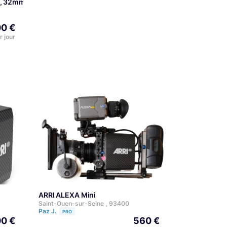
mm, 32mm, 50mm, 85mm PL
0 €
r jour
ARRI ALEXA Mini
Saint-Ouen-sur-Seine , 93400
Paz J.
PRO
0 €
560 €