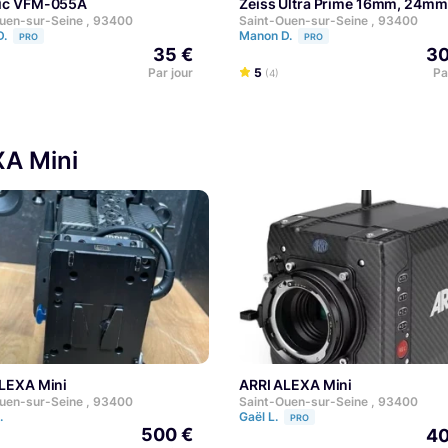
gic VFM-055A
Zeiss Ultra Prime 16mm, 24
uen-sur-Seine , 93400
Saint-Ouen-sur-Seine , 93400
D.
Manon D.
PRO
PRO
35 €
30
Par jour
5
Pa
(4)
XA Mini
r
ALEXA Mini
ARRI ALEXA Mini
uen-sur-Seine , 93400
Saint-Ouen-sur-Seine , 93400
B.
Gaël L.
PRO
500 €
40