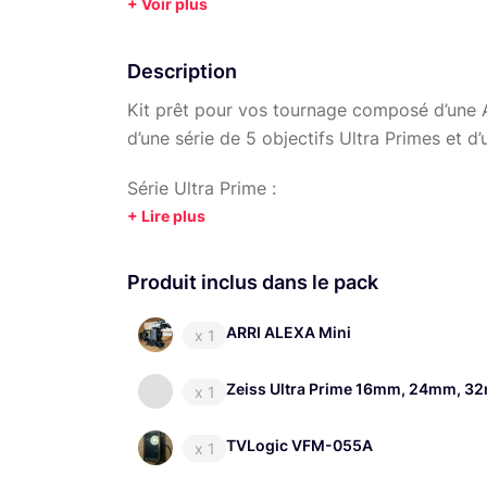
+ Voir plus
Description
Kit prêt pour vos tournage composé d’une A
d’une série de 5 objectifs Ultra Primes et d
Série Ultra Prime :
16 mm, 24 mm, 32 mm, 50 mm, 85 mm
4x Batteries 200wH Bebob
Produit inclus dans le pack
3x Cartes CFAST SanDisk 256 Go
ARRI ALEXA Mini
x 1
1x Bras Magique
Zeiss Ultra Prime 16mm, 24mm, 
x 1
2x attaches rapides (Cinelock)
Se référer au produits de la boutique pour p
TVLogic VFM-055A
x 1