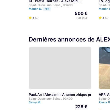
KIT Prêt à Tourner - Alexa Mini
TVLo
Saint-Ouen-sur-Seine , 93400
Saint-O
Manon D.
Manon 
PRO
500 €
5
Par jour
5
(4)
(4)
Dernières annonces de ALE
Pack Arri Alexa mini Anamorphique prêt a tourne
ARRI 
Saint-Ouen-sur-Seine , 93400
Saint-O
Samy M.
Pierre 
228 €