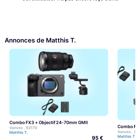
Annonces de Matthis T.
Combo FX3 + Objectif 24-70mm GMII
Combo FX
Vanves , 92170
Vanves , 92
Matthis T.
Matthis T.
95 €