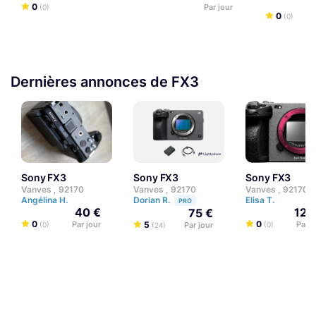
0
Par jour
(0)
0
(0)
Dernières annonces de FX3
Sony FX3
Sony FX3
Sony FX3
Vanves , 92170
Vanves , 92170
Vanves , 92170
Angélina H.
Dorian R.
Elisa T.
PRO
40 €
120
75 €
0
0
Par jour
5
Par j
(0)
Par jour
(0)
(24)