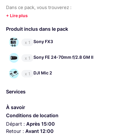
Dans ce pack, vous trouverez :
1 Sony FX3 (
1 batterie, une pochette de rangement,
un chargeur de batterie)
Produit inclus dans le pack
1 Objectif 24-70mm GM II
Sony FX3
x 1
1 DJI Mic 2
( 2 émetteur et 1 récepteur)
Sony FE 24-70mm f/2.8 GM II
x 1
DJI Mic 2
x 1
Services
À savoir
Conditions de location
Départ :
Après 15:00
Retour :
Avant 12:00