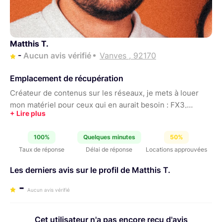
Matthis T.
-
Aucun avis vérifié
Vanves , 92170
Emplacement de récupération
Créateur de contenus sur les réseaux, je mets à louer
mon matériel pour ceux qui en aurait besoin : FX3,
Objectif Sony 24-70mm G Master II, DJI Mic 2....Vous
trouverez certainement votre bonheur !
100%
Quelques minutes
50%
Taux de réponse
Délai de réponse
Locations approuvées
Les derniers avis sur le profil de Matthis T.
-
Aucun avis vérifié
Cet utilisateur n'a pas encore reçu d'avis