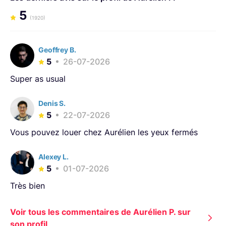
éprouvées et optimisées. A bientôt!
5
(1920)
Geoffrey B.
5
26-07-2026
Super as usual
Denis S.
5
22-07-2026
Vous pouvez louer chez Aurélien les yeux fermés
Alexey L.
5
01-07-2026
Très bien
Voir tous les commentaires de Aurélien P. sur
son profil