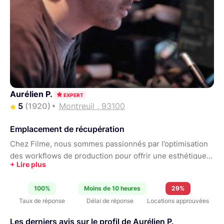
Aurélien P.
EXPERT
5
(1920)
Montreuil , 93100
Emplacement de récupération
Chez Filme, nous sommes passionnés par l’optimisation
des workflows de production pour offrir une esthétique
cinématographique au meilleur prix. Notre domaine
d'expertise inclut également la captation d'événements
100%
Moins de 10 heures
29%
en multi-caméras et leurs retransmissions en livestream.
Taux de réponse
Délai de réponse
Locations approuvées
Comme le témoigne les avis reçus, les configurations
louées sont celles que nous utilisons donc parfaitement
Les derniers avis sur le profil de Aurélien P.