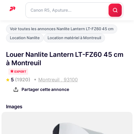
Accueil
Voir toutes les annonces Nanlite Lantern LT-FZ60 45 cm
Support
Location Nanlite
Location matériel à Montreuil
Blog
Louer Nanlite Lantern LT-FZ60 45 cm
Nous
à Montreuil
contacter
EXPERT
5
(1920)
Montreuil , 93100
Partager cette annonce
Images