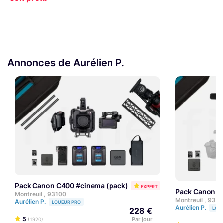
Annonces de Aurélien P.
Pack Canon C400 #cinema (pack)
EXPERT
Pack Canon C
Montreuil , 93100
Montreuil , 931
Aurélien P.
LOUEUR PRO
Aurélien P.
LOU
228 €
5
Par jour
(1920)