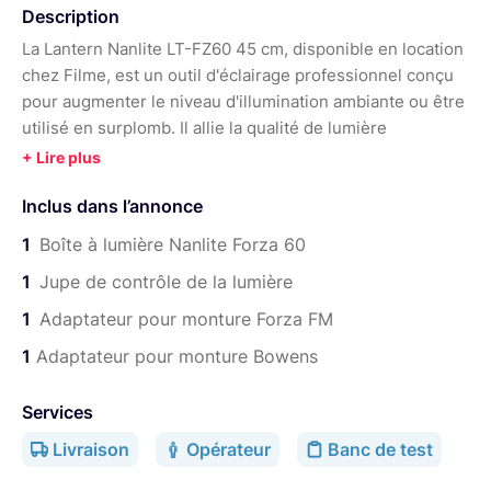
Description
La Lantern Nanlite LT-FZ60 45 cm, disponible en location
chez Filme, est un outil d'éclairage professionnel conçu
pour augmenter le niveau d'illumination ambiante ou être
utilisé en surplomb. Il allie la qualité de lumière
omnidirectionnelle des "China Balls" traditionnelles à la
robustesse et la mobilité des softboxes modernes.
Inclus dans l’annonce
Besoin d'un accessoire spécifique?
1
Boîte à lumière Nanlite Forza 60
1
Jupe de contrôle de la lumière
Chez Filme, tous nos objectifs, filtres, packs caméras et
accessoires sont consultables dans notre
boutique
1
Adaptateur pour monture Forza FM
Lightyshare
.
1
Adaptateur pour monture Bowens
Services
Livraison
Opérateur
Banc de test