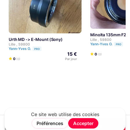
Minolta 135mm F2
Urth MD -> E-Mount (Sony)
Lille , 59800
Yann-Yves O.
Lille , 59800
PRO
Yann-Yves O.
PRO
15 €
0
(0)
0
Par jour
(0)
15,00 €
Réserver
HT / Par jour
Rechercher
Connexion
Rejoindre
Menu