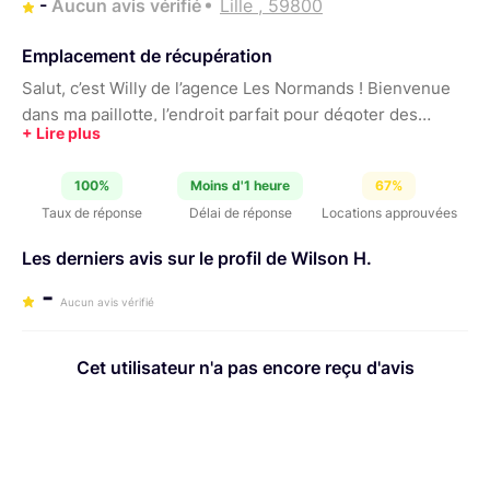
-
Aucun avis vérifié
Lille , 59800
Emplacement de récupération
Salut, c’est Willy de l’agence Les Normands ! Bienvenue
dans ma paillotte, l’endroit parfait pour dégoter des
gadgets stylés pour tes réalisations audiovisuelles. Ici,
c’est simple : tu commandes, tu kiffes, et tu reviens ! 🚀🎬
100%
Moins d'1 heure
67%
Taux de réponse
Délai de réponse
Locations approuvées
Les derniers avis sur le profil de Wilson H.
-
Aucun avis vérifié
Cet utilisateur n'a pas encore reçu d'avis