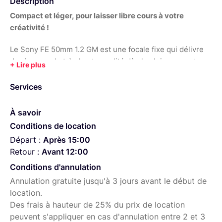
Description
Compact et léger, pour laisser libre cours à votre
créativité !
Le Sony FE 50mm 1.2 GM est une focale fixe qui délivre
des images de très haute qualité dès la pleine ouverture.
Un très bon piqué ainsi qu'un bokeh très agréable à l'oeil.
Il garantit de superbes prises de vues dans diverses
Services
conditions de luminosité !
À savoir
RETRAIT DU MATÉRIEL
en Matinée / Journée / Soirée
Conditions de location
sur Lille (Cormontaigne). Me contacter par messagerie
Départ :
Après 15:00
pour plus d'informations, je serai ravi de répondre à vos
Retour :
Avant 12:00
questions.
Conditions d'annulation
Annulation gratuite jusqu'à 3 jours avant le début de
location.
Des frais à hauteur de 25% du prix de location
peuvent s'appliquer en cas d'annulation entre 2 et 3