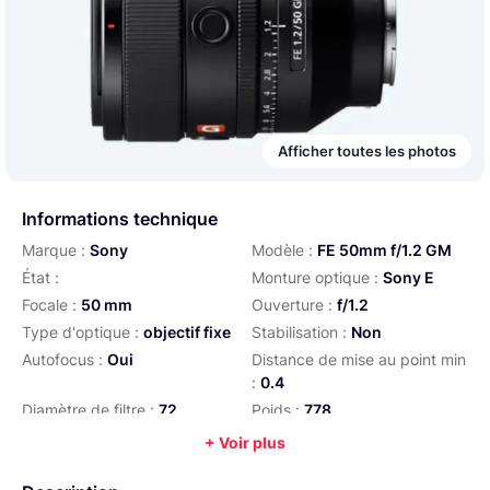
Afficher toutes les photos
Informations technique
Marque :
Sony
Modèle :
FE 50mm f/1.2 GM
État :
Monture optique :
Sony E
Focale :
50 mm
Ouverture :
f/1.2
Type d'optique :
objectif fixe
Stabilisation :
Non
Autofocus :
Oui
Distance de mise au point min
:
0.4
Diamètre de filtre :
72
Poids :
778
Année :
2021
+ Voir plus