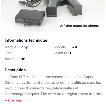
Afficher toutes les photos
Informations technique
Marque :
Sony
Modèle :
FS7 II
État :
Monture :
E
Année :
2016
Description
La Sony FS7 Mark II est une caméra de cinéma Super
35mm polyvalente et robuste, largement utilisée dans les
productions documentaires, télévisuelles et
cinématographiques. Elle offre un enregistrement interne
en 4K XAVC-I et XAVC-L, ainsi qu'en HD ProRes. Son
capteur CMOS Exmor Super 35 assure une excellente