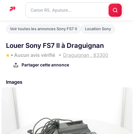
Accueil
Voir toutes les annonces Sony FS7 II
Location Sony
Support
Louer Sony FS7 II à Draguignan
Blog
-
Aucun avis vérifié
Draguignan , 83300
Nous
Partager cette annonce
contacter
Images