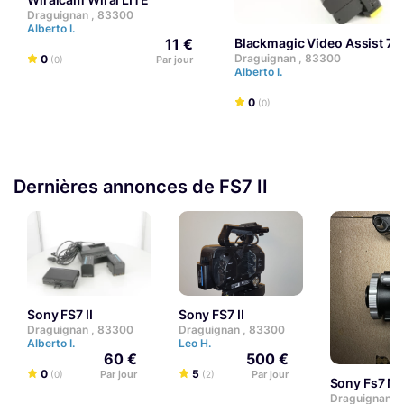
Draguignan , 83300
Alberto I.
11 €
Blackmagic Video Assist 7 
Draguignan , 83300
0
Par jour
(0)
Alberto I.
0
(0)
Dernières annonces de FS7 II
Sony FS7 II
Sony FS7 II
Draguignan , 83300
Draguignan , 83300
Alberto I.
Leo H.
60 €
500 €
0
5
Par jour
Par jour
(0)
(2)
Sony Fs7 M
Draguignan ,