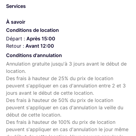
Services
qualité d'image et une sensibilité élevée. Elle se
distingue par son filtre ND variable électronique, offrant
un contrôle fluide et précis de l'exposition. Son design
À savoir
ergonomique avec une poignée réglable et un écran LCD
Conditions de location
orientable facilite les prises de vue sur l'épaule. Elle
Départ :
Après 15:00
dispose d'une monture E et supporte l'enregistrement en
Retour :
Avant 12:00
10-bit 4:2:2. La Mark II apporte des améliorations par
Conditions d'annulation
rapport à son prédécesseur, notamment un mécanisme
Annulation gratuite jusqu'à 3 jours avant le début de
de verrouillage de l'objectif plus robuste et des boutons
location.
de commande améliorés. C'est une caméra
Des frais à hauteur de 25% du prix de location
professionnelle offrant un excellent équilibre entre
peuvent s'appliquer en cas d'annulation entre 2 et 3
qualité d'image, fonctionnalités et ergonomie.
jours avant le début de cette location.
Des frais à hauteur de 50% du prix de location
peuvent s'appliquer en cas d'annulation la veille du
début de cette location.
Des frais à hauteur de 100% du prix de location
peuvent s'appliquer en cas d'annulation le jour même