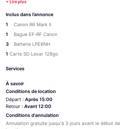
format, rafale 40 im/s
Inclus dans l’annonce
Video jusqu'à 4K 60p, FullHD 180p, Canon Log3
1
Canon R6 Mark II
Stabilisation de l'image jusqu'à 8 vitesses intégrée
1
Bague EF-RF Canon
Kit comprenant :
3
Batterie LPE6NH
Canon EOS R6 mark II
1
Carte SD Lexar 128go
Bague d'adaptation EF/RF (Permet d'utiliser des
objectif EF)
Services
Carte SD Lexar Pro 128 Go (+Possibilité de 2nde
À savoir
carte SD 64Go)
Conditions de location
3 batteries + Chargeur
Départ :
Après 15:00
Retour :
Avant 12:00
Options :
Conditions d'annulation
Canon RF 50mm 1.8 STM
Annulation gratuite jusqu'à 3 jours avant le début de
Tamron 24-70 2.8 G2