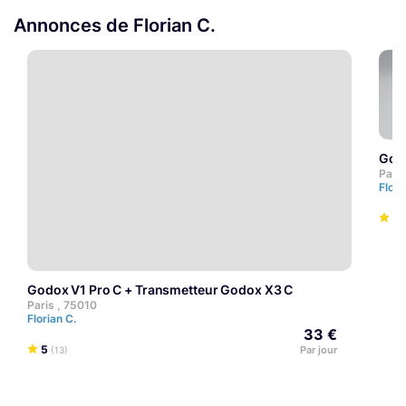
Annonces de Florian C.
Go
Paris
Flori
5
Godox V1 Pro C + Transmetteur Godox X3 C
Paris , 75010
Florian C.
33 €
5
Par jour
(13)