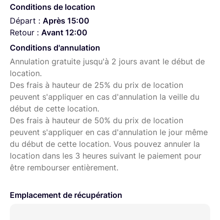
mouvements linéaires ou courbes avec réglage de
Conditions de location
la vitesse
Départ :
Après 15:00
Longueur 120 cm
– Une plage de mouvement
Retour :
Avant 12:00
suffisante pour des prises de vue variées
Conditions d'annulation
Annulation gratuite jusqu'à 2 jours avant le début de
📍
Disponible à la location
– Offrez à vos productions une
location.
mobilité cinématique exceptionnelle avec un slider
Des frais à hauteur de 25% du prix de location
motorisé de qualité !
peuvent s'appliquer en cas d'annulation la veille du
début de cette location.
Retrait du matériel :
7 jours / 7, sur Lyon 3ème.
Des frais à hauteur de 50% du prix de location
Contactez-moi pour plus d'infos, je serai ravi de
peuvent s'appliquer en cas d'annulation le jour même
répondre à vos questions.
du début de cette location. Vous pouvez annuler la
Besoin d’un accessoire spécifique ?
Découvrez tous nos
location dans les 3 heures suivant le paiement pour
équipements, filtres, packs caméras et accessoires
être rembourser entièrement.
disponibles dans notre
boutique Lightyshare
Emplacement de récupération