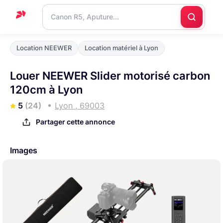
Accueil
Location NEEWER
Location matériel à Lyon
Support
Louer NEEWER Slider motorisé carbon
Blog
120cm à Lyon
Nous
5
(24)
Lyon , 69003
contacter
Partager cette annonce
Images