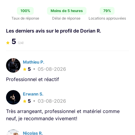
situe en plein cœur de Lyon. Je suis disponible 7 jours
100%
Moins de 5 heures
79%
sur 7 (si je ne suis pas en tournage) et toujours
Taux de réponse
Délai de réponse
Locations approuvées
disponible sur rdv. Coté photo et vidéo, je me suis
orienté vers la marque Sony. Je fais donc de la location
Les derniers avis sur le profil de Dorian R.
de matériel compatible avec l’écosystème Sony.
5
(24)
Mathieu P.
5
05-08-2026
Professionnel et réactif
Erwann S.
5
03-08-2026
Très arrangeant, professionnel et matériel comme
neuf, je recommande vivement!
Nicolas R.