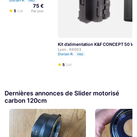
Dorian R.
PRO
75 €
5
Par jour
(24)
Kit d’alimentation K&F CONCEPT 50 W
Lyon , 69003
Dorian R.
PRO
5
(24)
Dernières annonces de Slider motorisé
carbon 120cm