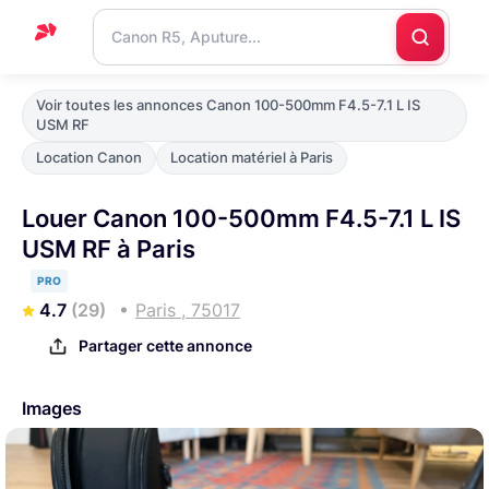
Accueil
Voir toutes les annonces Canon 100-500mm F4.5-7.1 L IS
USM RF
Support
Location Canon
Location matériel à Paris
Blog
Louer Canon 100-500mm F4.5-7.1 L IS
Nous
USM RF à Paris
contacter
PRO
4.7
(29)
Paris , 75017
Partager cette annonce
Images