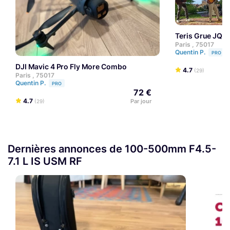
Teris Grue JQ40
Paris , 75017
Quentin P.
PRO
DJI Mavic 4 Pro Fly More Combo
4.7
(29)
Paris , 75017
Quentin P.
PRO
72 €
4.7
Par jour
(29)
Dernières annonces de 100-500mm F4.5-
7.1 L IS USM RF