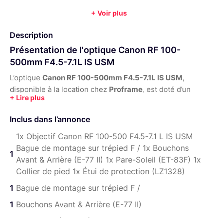
Autofocus :
Oui
Diamètre de filtre :
77 mm
+ Voir plus
Poids :
1365 g
Année :
2020
Description
Présentation de l'optique Canon RF 100-
500mm F4.5-7.1L IS USM
L’optique
Canon RF 100-500mm F4.5-7.1L IS USM
,
disponible à la location chez
Proframe
, est doté d’un
boîtier compact et portable ainsi que d’une plage focale
de 100 à 500 mm et est idéal pour la photographie de
Inclus dans l’annonce
voyage et naturaliste. De plus, l’optique dispose d’une
polyvalence incroyable avec un zoom offrant des détails,
1x Objectif Canon RF 100-500 F4.5-7.1 L IS USM
de la clarté et des performances de téléobjectif
Bague de montage sur trépied F / 1x Bouchons
1
exceptionnelles.
Avant & Arrière (E-77 II) 1x Pare-Soleil (ET-83F) 1x
Collier de pied 1x Étui de protection (LZ1328)
Le double moteur Nano USM disponible dans
l’optique
1
Bague de montage sur trépied F /
Canon RF 100-500mm F4.5-7.1L USM
, garantit
une mise au point rapide, fluide et silencieuse. De plus,
1
Bouchons Avant & Arrière (E-77 II)
un groupe de lentilles flottantes améliore également la