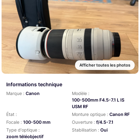
Afficher toutes les photos
Informations technique
Marque :
Canon
Modèle :
100-500mm F4.5-7.1 L IS
USM RF
État :
Monture optique :
Canon RF
Focale :
100-500 mm
Ouverture :
f/4.5-7.1
Type d'optique :
Stabilisation :
Oui
zoom téléobjectif