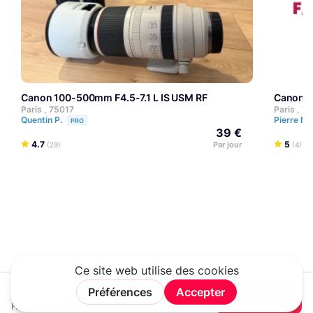
Canon 100-500mm F4.5-7.1 L IS USM RF
Canon 
Paris , 75017
Paris , 7
Quentin P.
Pierre M.
PRO
39 €
4.7
5
Par jour
(29)
(4)
39,00 €
Réserver
HT / Par jour
Rechercher
Connexion
Rejoindre
Menu