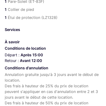
1
Pare-Soleil (ET-83F)
polyvalence grâce à une distance de mise au point
minimale de 0,9 m.
1
Collier de pied
Grâce au support pour trépied de 1530 g et sa taille de
1
Étui de protection (LZ1328)
207 mm en position rétractée, l’optique
Canon RF 100-
500mm F4.5-7.1L IS USM
est un objectif que vous
Services
pouvez emporter partout. Par ailleurs, son revêtement
isolant, sa résistance à la poussière ainsi que son
À savoir
étanchéité garantissent une durabilité optimale.
Conditions de location
Enfin, grâce à la bague de contrôle de l’objectif C
anon RF
Départ :
Après 15:00
100-500mm F4.5-7.1L IS USM
, il vous permet de
Retour :
Avant 12:00
modifier différents réglages de l’appareil photo comme
Conditions d'annulation
l’ouverture ou encore la vitesse d’obturation.
Annulation gratuite jusqu'à 3 jours avant le début de
location.
Des frais à hauteur de 25% du prix de location
peuvent s'appliquer en cas d'annulation entre 2 et 3
jours avant le début de cette location.
Des frais à hauteur de 50% du prix de location