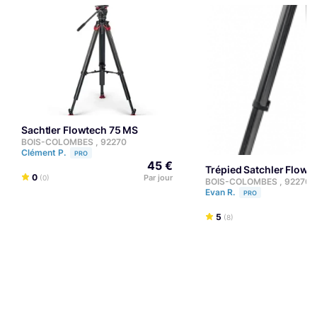
Sachtler Flowtech 75 MS
BOIS-COLOMBES , 92270
Clément P.
PRO
45 €
Trépied Satchler Flowt
0
Par jour
(0)
BOIS-COLOMBES , 92270
Evan R.
PRO
5
(8)