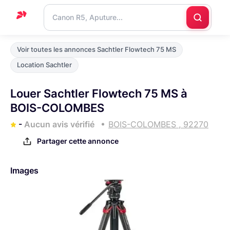
Accueil
Voir toutes les annonces Sachtler Flowtech 75 MS
Support
Location Sachtler
Blog
Louer Sachtler Flowtech 75 MS à
Nous
BOIS-COLOMBES
contacter
-
Aucun avis vérifié
BOIS-COLOMBES , 92270
Partager cette annonce
Images