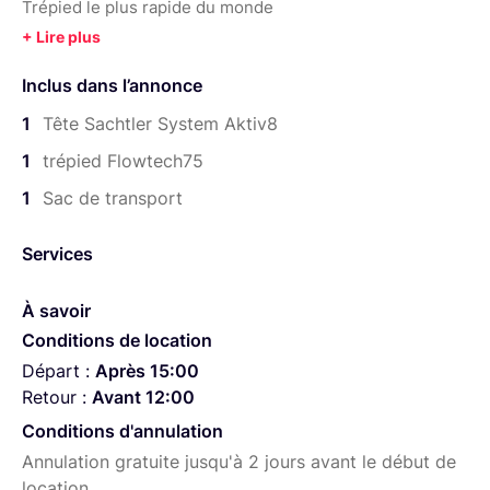
Trépied le plus rapide du monde
Jambes de type standard avec deux phases et trois
sections
Inclus dans l’annonce
Charge admissible allant jusqu’à 20 kg
Possible de s’étendre en hauteur, d’environ 61 à 153 cm
1
Tête Sachtler System Aktiv8
Construction en fibre de carbone
1
trépied Flowtech75
Pieds en caoutchouc amovibles
Ecarteur intermédiaire amovible
1
Sac de transport
Mouvement et réglage indépendants des jambes
Verrou de transport magnétique
Services
À savoir
Conditions de location
Départ :
Après 15:00
Retour :
Avant 12:00
Conditions d'annulation
Annulation gratuite jusqu'à 2 jours avant le début de
location.