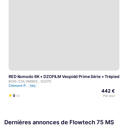
RED Komodo 6K + DZOFILM Vespidd Prime Série + Trépied SA
BOIS-COLOMBES , 92270
Clément P.
PRO
442 €
0
Par jour
(0)
Dernières annonces de Flowtech 75 MS