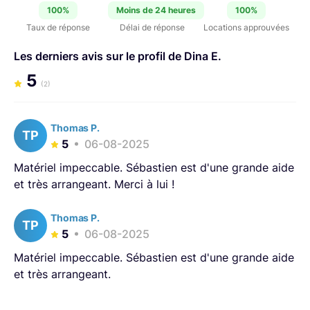
100%
Moins de 24 heures
100%
séminaires, production digitale innovante, conception de
Taux de réponse
Délai de réponse
Locations approuvées
plateau TV, vidéo mapping, scénographie immersive :
nous travaillons sans cesse à dépasser pour vous les
Les derniers avis sur le profil de Dina E.
cadres artistiques ou techniques.
5
(2)
Thomas P.
TP
5
06-08-2025
Matériel impeccable. Sébastien est d'une grande aide
et très arrangeant. Merci à lui !
Thomas P.
TP
5
06-08-2025
Matériel impeccable. Sébastien est d'une grande aide
et très arrangeant.