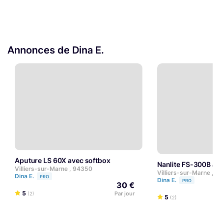
Annonces de Dina E.
Aputure LS 60X avec softbox
Nanlite FS-300B a
Villiers-sur-Marne , 94350
Villiers-sur-Marne , 
Dina E.
PRO
Dina E.
PRO
30 €
5
Par jour
(2)
5
(2)