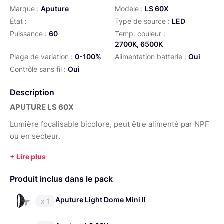
Marque :
Aputure
Modèle :
LS 60X
État :
Type de source :
LED
Puissance :
60
Temp. couleur :
2700K, 6500K
Plage de variation :
0-100%
Alimentation batterie :
Oui
Contrôle sans fil :
Oui
Description
APUTURE LS 60X
Lumière focalisable bicolore, peut être alimenté par NPF
ou en secteur.
APUTURE LIGHT DOME MINI II
Soft box de 60cm de diamètre, comprenant toile de
Produit inclus dans le pack
diffusion et nid d’abeille.
Aputure Light Dome Mini II
x 1
MANFROTTO 1005BAC