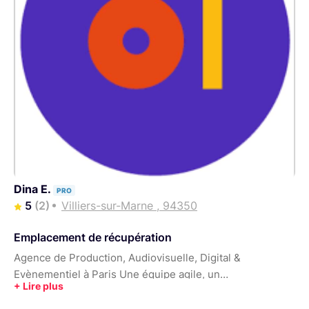
Dina E.
PRO
5
(2)
Villiers-sur-Marne , 94350
Emplacement de récupération
Agence de Production, Audiovisuelle, Digital &
Evènementiel à Paris Une équipe agile, un
accompagnement de A à Z, des expériences inoubliables
et fédératrices. Organisation de conférences, de