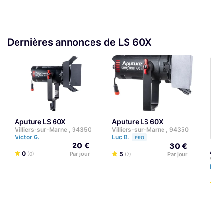
Dernières annonces de LS 60X
Aputure LS 60X
Aputure LS 60X
Villiers-sur-Marne , 94350
Villiers-sur-Marne , 94350
Victor G.
Luc B.
PRO
20 €
30 €
A
0
Par jour
5
(0)
Par jour
(2)
Vi
Di