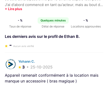
J'ai d'abord commencé en tant qu'acteur, mais au bout de
quelques années j'ai découvert ma passion pour l'image,
la composition, et le storytelling visuel. Je suis désormais
- %
Quelques minutes
- %
réalisateur et directeur de la photographie, et en
Taux de réponse
Délai de réponse
Locations approuvées
parallèle étudiant en BTS audiovisuel.
Les derniers avis sur le profil de Ethan B.
-
Aucun avis vérifié
Yohann C.
3
25-10-2025
Appareil ramenait conformément à la location mais
manque un accessoire ( bras magique )