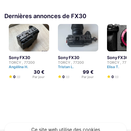
Dernières annonces de FX30
Sony FX30
Sony FX30
Sony FX30
TORCY , 77200
TORCY , 77200
TORCY , 772
Angélina H.
Tristan L.
Elisa T.
30 €
99 €
0
0
0
Par jour
Par jour
(0)
(0)
(0)