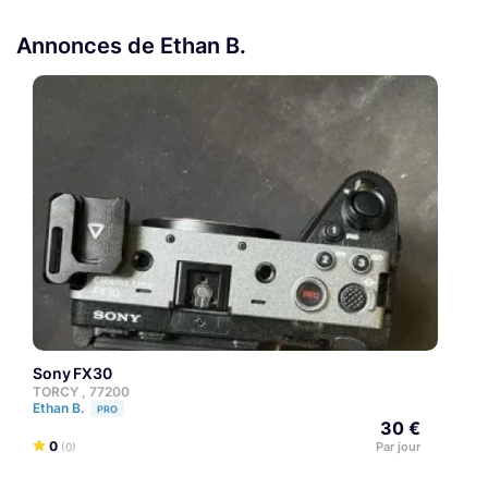
Annonces de Ethan B.
Sony FX30
TORCY , 77200
Ethan B.
PRO
30 €
0
Par jour
(0)