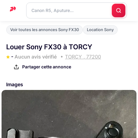
Accueil
Voir toutes les annonces Sony FX30
Location Sony
Support
Louer Sony FX30 à TORCY
Blog
-
Aucun avis vérifié
TORCY , 77200
Nous
Partager cette annonce
contacter
Images