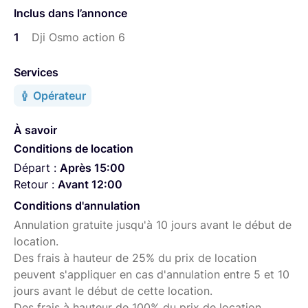
conçu pour repousser l’autonomie, la créativité et la
Inclus dans l’annonce
polyvalence, sans compromis. En plus de la caméra et de
1
Dji Osmo action 6
ses accessoires essentiels, cette version inclut 3
batteries au total, une poignée-batterie pour filmer plus
Services
longtemps et plus confortablement, une perche
d’extension 1,5 m idéale pour les plans dynamiques, ainsi
Opérateur
qu’un support adhésif incurvé et une sacoche de
transport plus spacieuse.
À savoir
Conditions de location
Départ :
Après 15:00
Retour :
Avant 12:00
Conditions d'annulation
Annulation gratuite jusqu'à 10 jours avant le début de
location.
Des frais à hauteur de 25% du prix de location
peuvent s'appliquer en cas d'annulation entre 5 et 10
jours avant le début de cette location.
Des frais à hauteur de 100% du prix de location