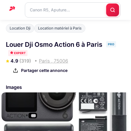
Accueil
Location Dji
Location matériel à Paris
Support
Louer Dji Osmo Action 6 à Paris
PRO
Blog
EXPERT
Nous
4.9
(319)
Paris , 75006
contacter
Partager cette annonce
Images