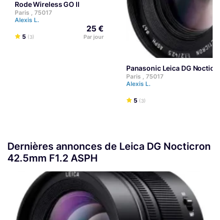
Rode Wireless GO II
Paris , 75017
Alexis L.
25 €
5
Par jour
(3)
Panasonic Leica DG Noctic
Paris , 75017
Alexis L.
5
(3)
Dernières annonces de Leica DG Nocticron
42.5mm F1.2 ASPH