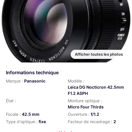
Afficher toutes les photos
Informations technique
Marque :
Panasonic
Modèle :
Leica DG Nocticron 42.5mm
F1.2 ASPH
État :
Monture optique :
Micro Four Thirds
Focale :
42.5 mm
Ouverture :
f/1.2
Type d'optique :
fixe
Facteur de recadrage :
2
Stabilisation :
Oui
Autofocus :
Oui