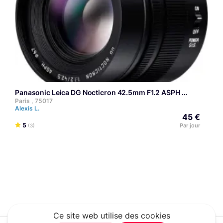
Panasonic Leica DG Nocticron 42.5mm F1.2 ASPH
Paris , 75017
Alexis L.
45 €
5
Par jour
(3)