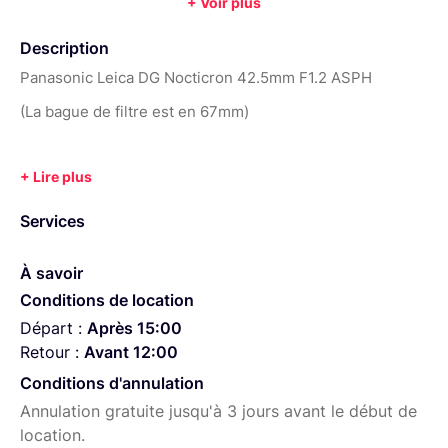
+ Voir plus
Distance de mise au point min
Diamètre de filtre :
67 mm
:
0.5 m
Description
Poids :
425 g
Année :
2013
Panasonic Leica DG Nocticron 42.5mm F1.2 ASPH
(La bague de filtre est en 67mm)
Services
À savoir
Conditions de location
Départ :
Après 15:00
Retour :
Avant 12:00
Conditions d'annulation
Annulation gratuite jusqu'à 3 jours avant le début de
location.