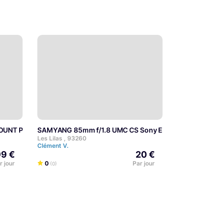
E MOUNT POLYVALENT
SAMYANG 85mm f/1.8 UMC CS Sony E
Les Lilas , 93260
Clément V.
9 €
20 €
r jour
0
Par jour
(0)