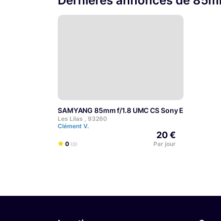
Dernières annonces de 85m
SAMYANG 85mm f/1.8 UMC CS Sony E
Les Lilas , 93260
Clément V.
20 €
0
Par jour
(0)