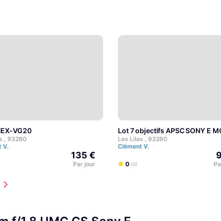
 NEX-VG20
Lot 7 objectifs APSC SONY 
as , 93260
Les Lilas , 93260
t V.
Clément V.
135 €
9
Par jour
0
Pa
(0)