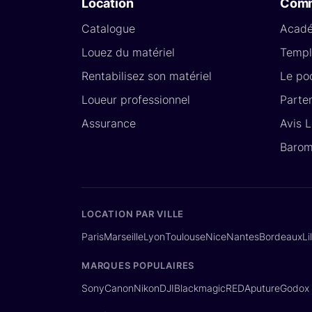
Location
Com
Catalogue
Acad
Louez du matériel
Templ
Rentabilisez son matériel
Le po
Loueur professionnel
Parte
Assurance
Avis 
Barom
LOCATION PAR VILLE
Paris
Marseille
Lyon
Toulouse
Nice
Nantes
Bordeaux
Li
MARQUES POPULAIRES
Sony
Canon
Nikon
DJI
Blackmagic
RED
Aputure
Godox