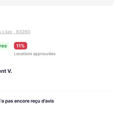
 Lilas , 93260
res
11%
Locations approuvées
ent V.
n'a pas encore reçu d'avis