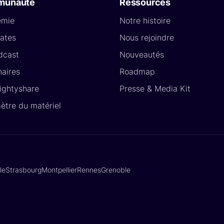
munauté
Ressources
émie
Notre histoire
ates
Nous rejoindre
dcast
Nouveautés
naires
Roadmap
Lightyshare
Presse & Media Kit
ètre du matériel
lle
Strasbourg
Montpellier
Rennes
Grenoble