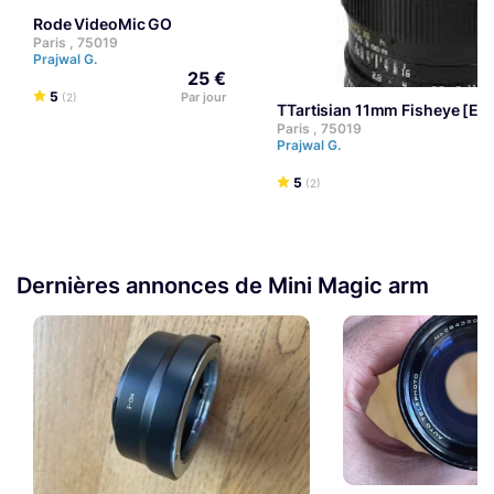
Rode VideoMic GO
Paris , 75019
Prajwal G.
25 €
5
Par jour
(2)
TTartisian 11mm Fisheye [E
Paris , 75019
Prajwal G.
5
(2)
Dernières annonces de Mini Magic arm