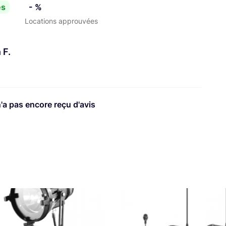
es
- %
Locations approuvées
 F.
n'a pas encore reçu d'avis