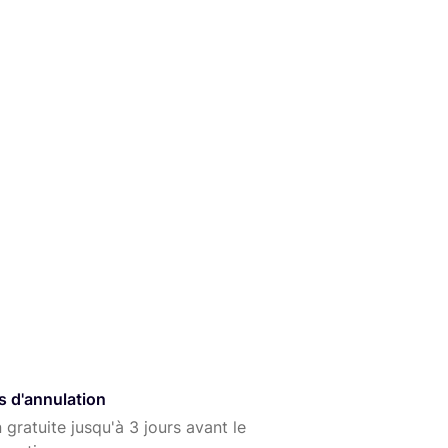
supplémentaire (jour ou artificiel)
cation sur notre site :
s d'annulation
 gratuite jusqu'à 3 jours avant le