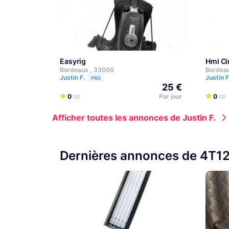
Easyrig
Hmi C
Bordeaux , 33000
Bordea
Justin F.
Justin 
PRO
25 €
0
Par jour
0
(0)
(0)
Afficher toutes les annonces de Justin F.
Dernières annonces de 4T1