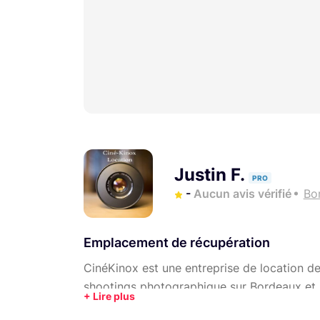
Justin F.
PRO
-
Aucun avis vérifié
Bo
Emplacement de récupération
CinéKinox est une entreprise de location de
shootings photographique sur Bordeaux et se
internet pour accéder à notre catalogue.
ht