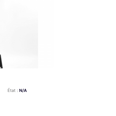
État :
N/A