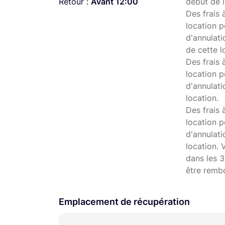
Retour :
Avant 12:00
début de l
Des frais 
location p
d'annulati
de cette l
Des frais 
location p
d'annulati
location.
Des frais 
location p
d'annulat
location. 
dans les 3
être remb
Emplacement de récupération