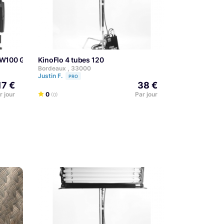
 EW100 G3
KinoFlo 4 tubes 120
Bordeaux , 33000
Justin F.
PRO
17 €
38 €
r jour
0
Par jour
(0)