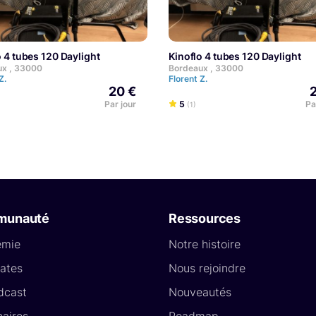
lo 4 tubes 120 Daylight
Kinoflo 4 tubes 120 Daylight
ux , 33000
Bordeaux , 33000
 Z.
Florent Z.
20 €
Par jour
5
Pa
(1)
munauté
Ressources
émie
Notre histoire
ates
Nous rejoindre
dcast
Nouveautés
naires
Roadmap