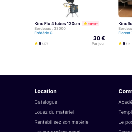
Kino Flo 4 tubes 120cm
Kinof
EXPERT
Bordeaux , 33000
Bordea
Frédéric G.
Florent
30 €
5
Par jour
5
(27)
(1)
Location
Com
Catalogue
Acad
Louez du matériel
Templ
Rentabilisez son matériel
Le po
Loueur professionnel
Parte