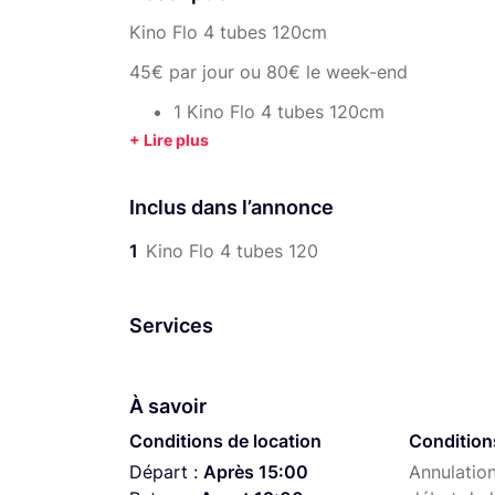
Kino Flo 4 tubes 120cm
45€ par jour ou 80€ le week-end
1 Kino Flo 4 tubes 120cm
1 Ballast
1 Montée de lampe
4 Tubes jour ou artificiel
Inclus dans l’annonce
1 Pied
1
Kino Flo 4 tubes 120
Supplément 5 euros jours pour 4 tubes 
Retrouvez tout le matériel disponible à la lo
Services
https://cinekinox.com/
Cordialement,
À savoir
Justin de CinéKinox Location.
Conditions de location
Condition
Départ :
Après 15:00
Annulation