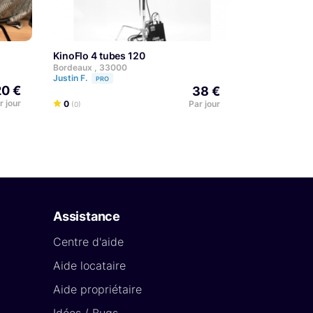
KinoFlo 4 tubes 120
Bordeaux , 33000
Justin F.
PRO
20 €
38 €
r jour
0
Par jour
(0)
Assistance
Centre d'aide
Aide locataire
Aide propriétaire
Idées / Bugs