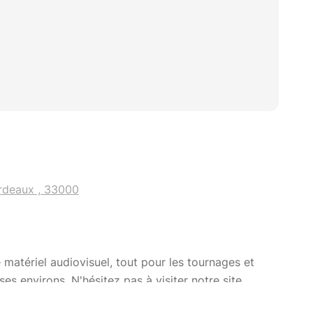
rdeaux , 33000
 matériel audiovisuel, tout pour les tournages et
s environs. N'hésitez pas à visiter notre site
tps://cinekinox.com/
Cordialement, Justin de