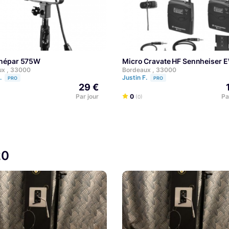
inépar 575W
Micro Cravate HF Sennheiser
ux , 33000
Bordeaux , 33000
F.
Justin F.
PRO
PRO
29 €
Par jour
0
Pa
(0)
20