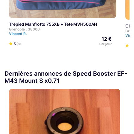
Trepied Manfrotto 755XB + Tete MVH500AH
Ol
Grenoble , 38000
Gren
Vincent R.
Vinc
12 €
5
Par jour
(3)
5
Dernières annonces de Speed Booster EF-
M43 Mount S x0.71