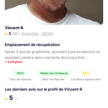
Vincent R.
5
(3)
Grenoble , 38000
Emplacement de récupération
Après 3 ans de graphisme, assistant post-production et
assistant caméra dans une boite de production
Parisienne (Brainworks / Woow Your Life / L'ensemble) je
suis de retour dans nos belles montagne pour réaliser
100%
Moins de 24 heures
42%
des projets de clips, concerts, corpo etc et peut donc
Taux de réponse
Délai de réponse
Locations approuvées
maintenant mettre à disposition mon parc de matériel.
Les derniers avis sur le profil de Vincent R.
5
(3)