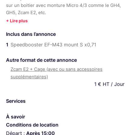
sur un boitier avec monture Micro 4/3 comme le GH4,
GH5, Zcam E2, etc.
Son crop factor est de x0,71.
Il est fourni dans sa boite solide avec ses 2 caches
Inclus dans l’annonce
1
Speedbooster EF-M43 mount S x0,71
Autre format de cette annonce
Zcam E2 + Cage (avec ou sans accessoires
supplémentaires)
1 € HT / Jour
Services
À savoir
Conditions de location
Départ :
Après 15:00