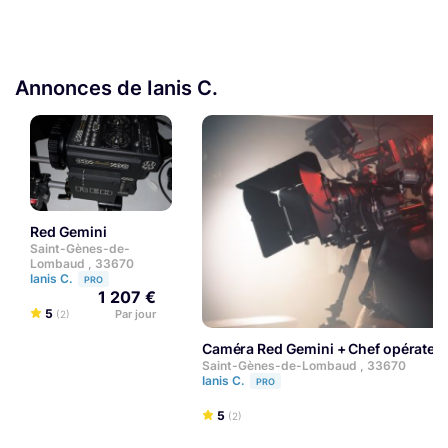
Annonces de Ianis C.
Red Gemini
Saint-Gènes-de-
Lombaud , 33670
Ianis C.
PRO
1 207 €
5
Par jour
(2)
Caméra Red Gemini + Chef opérateu
Saint-Gènes-de-Lombaud , 33670
Ianis C.
PRO
5
(2)