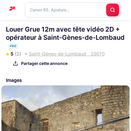
Accueil
Louer Grue 12m avec tête vidéo 2D +
opérateur à Saint-Gènes-de-Lombaud
Support
PRO
Blog
5
(2)
Saint-Gènes-de-Lombaud , 33670
Nous
Partager cette annonce
contacter
Images