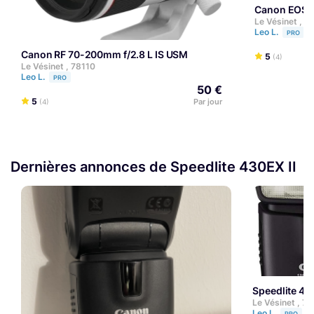
Canon EOS R
Le Vésinet , 7
Leo L.
PRO
Canon RF 70-200mm f/2.8 L IS USM
5
(4)
Le Vésinet , 78110
Leo L.
PRO
50 €
5
Par jour
(4)
Dernières annonces de Speedlite 430EX II
Speedlite 43
Le Vésinet , 7
Leo L.
PRO