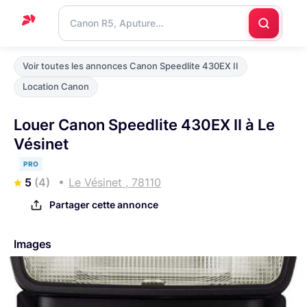
Accueil
Voir toutes les annonces Canon Speedlite 430EX II
Support
Location Canon
Blog
Louer Canon Speedlite 430EX II à Le
Nous
Vésinet
contacter
PRO
5
(4)
Le Vésinet , 78110
Partager cette annonce
Images