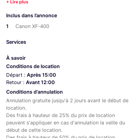
Inclus :
- sac de transport
Inclus dans l’annonce
- 2 batteries + chargeur
1
Canon XF-400
- 1 carte SD 128 gigas
Services
N'hésitez pas à me contacter
À savoir
Conditions de location
Départ :
Après 15:00
Retour :
Avant 12:00
Conditions d'annulation
Annulation gratuite jusqu'à 2 jours avant le début de
location.
Des frais à hauteur de 25% du prix de location
peuvent s'appliquer en cas d'annulation la veille du
début de cette location.
Des frais à hauteur de 50% du prix de location