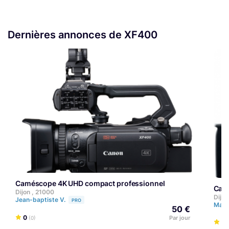
Dernières annonces de XF400
Caméscope 4K UHD compact professionnel
Cam
Dijon , 21000
Dijon
Jean-baptiste V.
PRO
Marg
50 €
0
Par jour
(0)
5
(