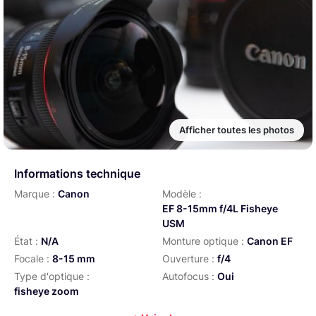
Afficher toutes les photos
Informations technique
Marque :
Canon
Modèle :
EF 8-15mm f/4L Fisheye
USM
État :
N/A
Monture optique :
Canon EF
Focale :
8-15 mm
Ouverture :
f/4
Type d'optique :
Autofocus :
Oui
fisheye zoom
Distance de mise au point min
Poids :
540 g