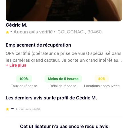
Cédric M.
-
Aucun avis vérifié
COLOGNAC , 30460
Emplacement de récupération
OPV certifié (opérateur de prise de vues) spécialisé dans
les caméras grand capteur. Je porte un grand intérêt aux
projets liés à la nature, premier guide de mon inspiration.
À la culture, en réalisant des clips, court-métrages et
100%
Moins de 5 heures
40%
vidéo expériementale. J’aime aussi filmer des sportifs
Taux de réponse
Délai de réponse
Locations approuvées
dans des conditions difficiles ou des scientifiques en
expédition. Mon champ de compétences s’est étoffé avec
Les derniers avis sur le profil de Cédric M.
mes expériences sur les plateaux de tournage et au grès
-
de nombreuse rencontre m'ayant apporté un horizon de
Aucun avis vérifié
connaissance large, mise en scène, prise de vue,
lumière, montage, étalonnage, scénario que j’utilise
Cet utilisateur n'a pas encore reçu d'avis