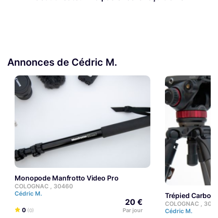
depuis 10ans, pour mener à bien mes projets et
accompagner ceux et celles qui le désirent dans de
vastes projets multimédias.
Annonces de Cédric M.
Monopode Manfrotto Video Pro
COLOGNAC , 30460
Cédric M.
Trépied Carbon
20 €
COLOGNAC , 304
0
Par jour
(0)
Cédric M.