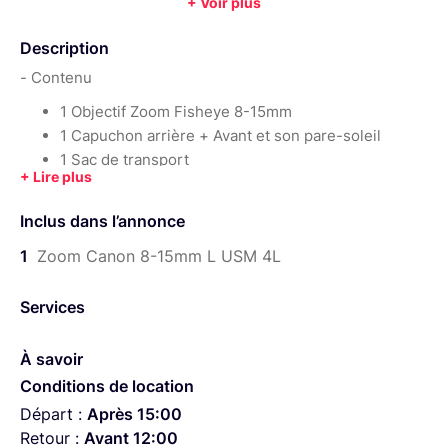
+ Voir plus
:
0,15 m
Année :
2011
Description
- Contenu
1 Objectif Zoom Fisheye 8-15mm
1 Capuchon arrière + Avant et son pare-soleil
1 Sac de transport
- Description du zoom
Inclus dans l’annonce
Angle de champ (horizontal, vertical, diagonal) 180°
1
Zoom Canon 8-15mm L USM 4L
à 142°
Étanchéité à la poussière/à l'humidité
Distance de mise au point minimale 15cm
Services
Moteur AF
Ouverture constante à 4L
À savoir
Conditions de location
- Qualité professionnelle garantie et état irréprochable.
Départ :
Après 15:00
L'objectif Canon de la série L est robuste, étanche avec
Retour :
Avant 12:00
un Autofocus silencieux et rapide. Il est particulierement