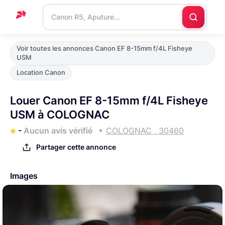
Accueil
Voir toutes les annonces Canon EF 8-15mm f/4L Fisheye
USM
Support
Location Canon
Blog
Louer Canon EF 8-15mm f/4L Fisheye
Nous
USM à COLOGNAC
contacter
-
Aucun avis vérifié
COLOGNAC , 30460
Partager cette annonce
Images