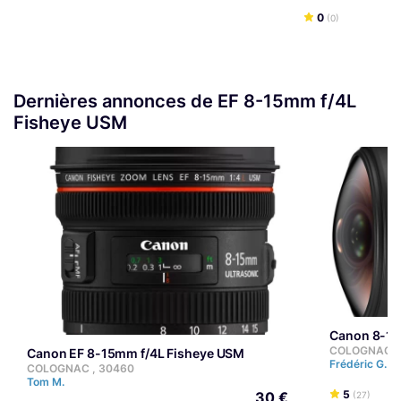
0
(0)
Dernières annonces de EF 8-15mm f/4L
Fisheye USM
Canon 8-1
COLOGNAC ,
Canon EF 8-15mm f/4L Fisheye USM
Frédéric G.
COLOGNAC , 30460
Tom M.
5
30 €
(27)