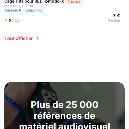
Cage Tilta pour RED Komodo-X
EXPERT
Montreuil, 93100
Aurélien P.
LOUEUR PRO
7 €
5
Par jour
(1920)
Tout afficher
Plus de 25 000
références de
matériel audiovisuel