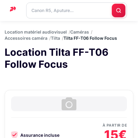
Accueil
Location matériel audiovisuel
Caméras
Accessoires caméra
Tilta
Tilta FF-T06 Follow Focus
Support
Location Tilta FF-T06
Blog
Follow Focus
Nous
contacter
À PARTIR DE
15€
Assurance incluse