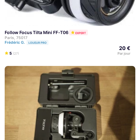
Follow Focus Tilta Mini FF-T06
EXPERT
Paris, 75017
Frédéric G.
LOUEUR PRO
20 €
5
Par jour
(27)