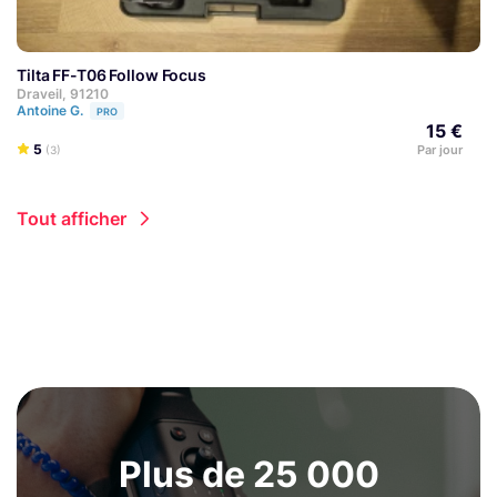
Tilta FF-T06 Follow Focus
Draveil, 91210
Antoine G.
PRO
15 €
5
Par jour
(3)
Tout afficher
Plus de 25 000