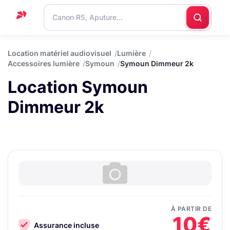
Accueil
Location matériel audiovisuel
Lumière
Accessoires lumière
Symoun
Symoun Dimmeur 2k
Support
Location Symoun
Blog
Dimmeur 2k
Nous
contacter
À PARTIR DE
10€
Assurance incluse