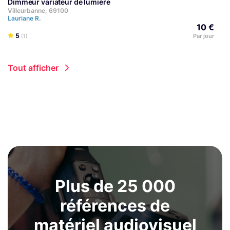
Dimmeur variateur de lumière
Villeurbanne, 69100
Lauriane R.
10 €
5
Par jour
(1)
Tout afficher
Plus de 25 000
références de
matériel audiovisuel