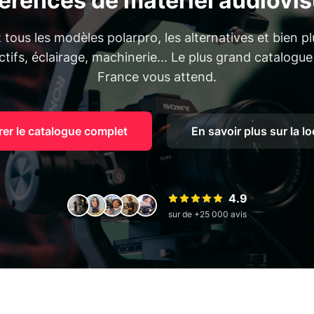
férences de matériel audiovis
tous les modèles polarpro, les alternatives et bien pl
tifs, éclairage, machinerie... Le plus grand catalogue
France vous attend.
rer le catalogue complet
En savoir plus sur la l
4.9
sur de +25 000 avis