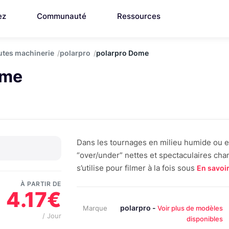
ez
Communauté
Ressources
utes machinerie
polarpro
polarpro Dome
ome
Dans les tournages en milieu humide ou e
“over/under” nettes et spectaculaires cha
s’utilise pour filmer à la fois sous
En savoir
À PARTIR DE
4.17€
polarpro -
Marque
Voir plus de modèles
/ Jour
disponibles