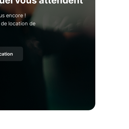
uel vous attendent
us encore !
 de location de
ocation