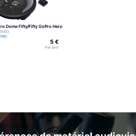
ro6 / Hero5
 Pro Dome Fifty/Fifty GoPro Hero 5, 6, 7
75003
PRO
5 €
Par jour