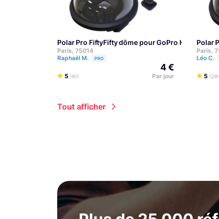
Polar Pro FiftyFifty dôme pour GoPro Hero 7 / He
Polar
Paris, 75014
Paris, 
Raphaël M.
Léo C.
PRO
4 €
5
Par jour
5
(91)
(29)
Tout afficher