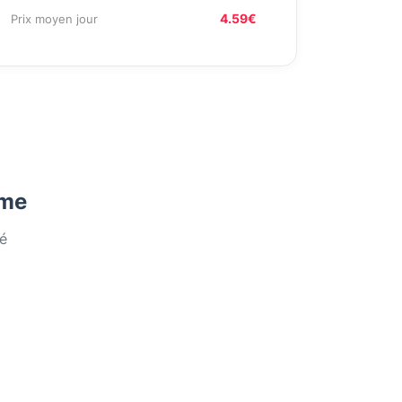
4.59€
Prix moyen jour
ome
é