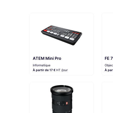
ATEM Mini Pro
FE 
Informatique
Objec
À partir de 17 €
HT /jour
À par