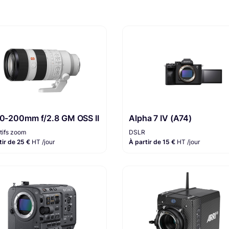
70-200mm f/2.8 GM OSS II
Alpha 7 IV (A74)
tifs zoom
DSLR
tir de 25 €
HT /jour
À partir de 15 €
HT /jour