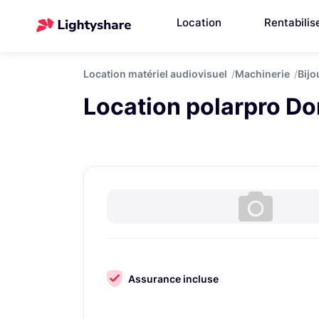
Location
Rentabilis
Location matériel audiovisuel
Machinerie
Bijo
Location polarpro D
Assurance incluse