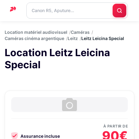
Accueil
Location matériel audiovisuel
Caméras
Caméras cinéma argentique
Leitz
Leitz Leicina Special
Support
Location Leitz Leicina
Blog
Special
Nous
contacter
À PARTIR DE
90€
Assurance incluse