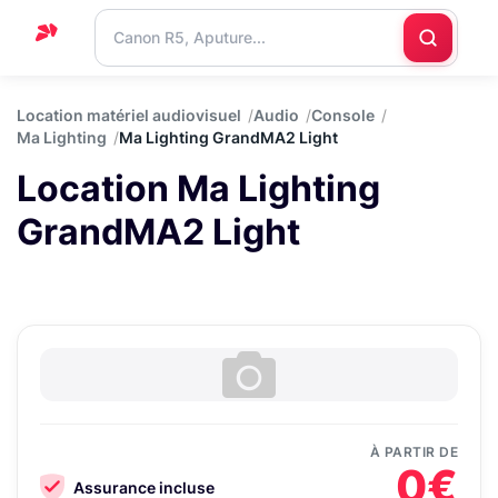
Accueil
Location matériel audiovisuel
Audio
Console
Ma Lighting
Ma Lighting GrandMA2 Light
Support
Location Ma Lighting
Blog
GrandMA2 Light
Nous
contacter
À PARTIR DE
0€
Assurance incluse