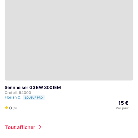
Sennheiser G3 EW 300 IEM
Creteil, 94000
Florian C.
LOUEUR PRO
15 €
0
Par jour
(0)
Tout afficher