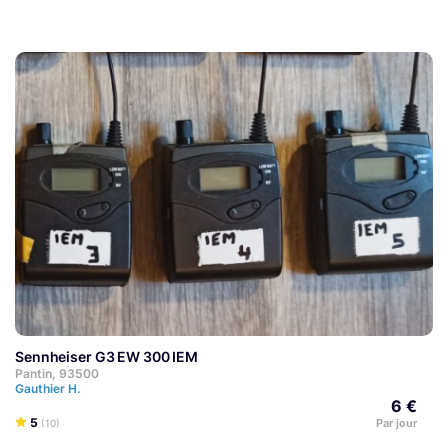
Sennheiser G3 EW 300 IEM
Pantin, 93500
Gauthier H.
6 €
5
Par jour
(10)