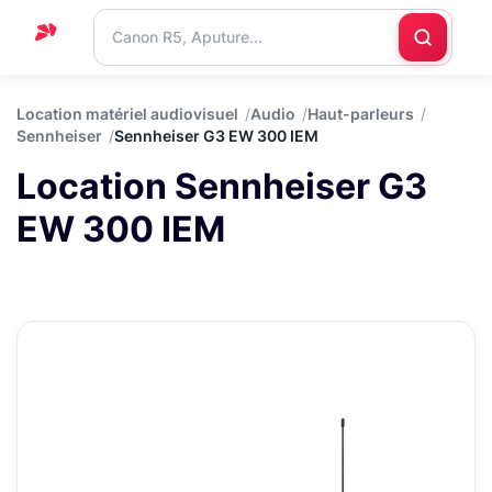
Accueil
Location matériel audiovisuel
Audio
Haut-parleurs
Sennheiser
Sennheiser G3 EW 300 IEM
Support
Location Sennheiser G3
Blog
EW 300 IEM
Nous
contacter