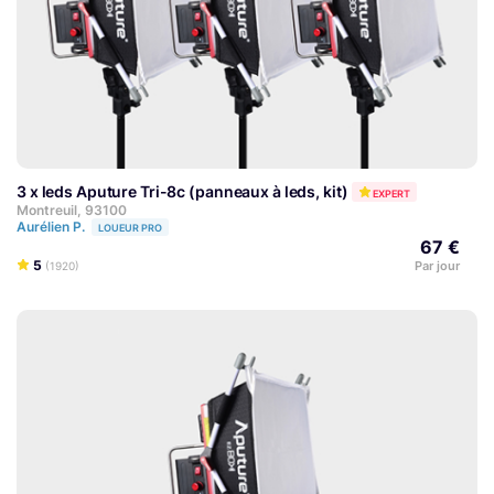
3 x leds Aputure Tri-8c (panneaux à leds, kit)
EXPERT
Montreuil, 93100
Aurélien P.
LOUEUR PRO
67 €
5
Par jour
(1920)