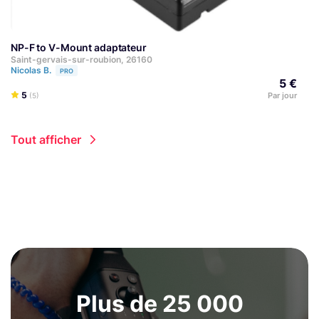
NP-F to V-Mount adaptateur
Saint-gervais-sur-roubion, 26160
Nicolas B.
PRO
5 €
5
Par jour
(5)
Tout afficher
Plus de 25 000