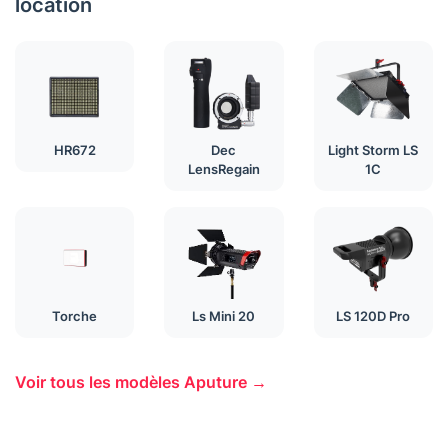
location
HR672
Dec
Light Storm LS
LensRegain
1C
Torche
Ls Mini 20
LS 120D Pro
Voir tous les modèles Aputure →