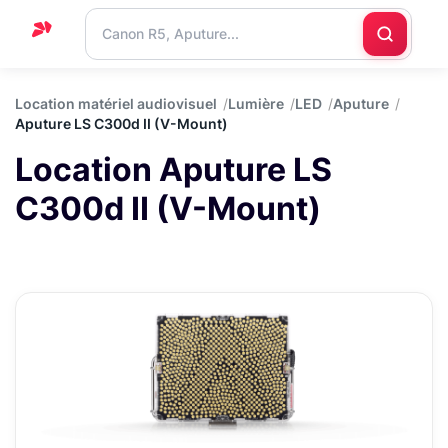
Accueil
Location matériel audiovisuel
Lumière
LED
Aputure
Aputure LS C300d II (V-Mount)
Support
Location Aputure LS
Blog
C300d II (V-Mount)
Nous
contacter