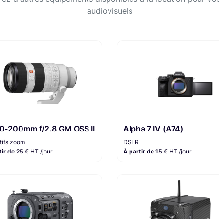
audiovisuels
70-200mm f/2.8 GM OSS II
Alpha 7 IV (A74)
tifs zoom
DSLR
tir de 25 €
HT /jour
À partir de 15 €
HT /jour