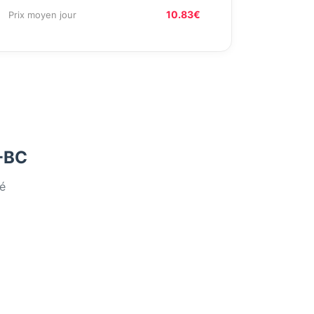
10.83€
Prix moyen jour
0-BC
é