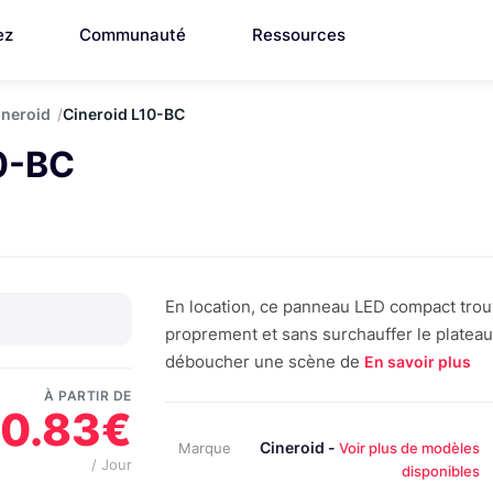
ez
Communauté
Ressources
ineroid
Cineroid L10-BC
10-BC
En location, ce panneau LED compact trouve 
proprement et sans surchauffer le plateau.
déboucher une scène de
En savoir plus
À PARTIR DE
10.83€
Cineroid -
Marque
Voir plus de modèles
/ Jour
disponibles