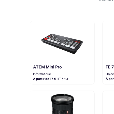
ATEM Mini Pro
FE 
Informatique
Objec
À partir de 17 €
HT /jour
À par