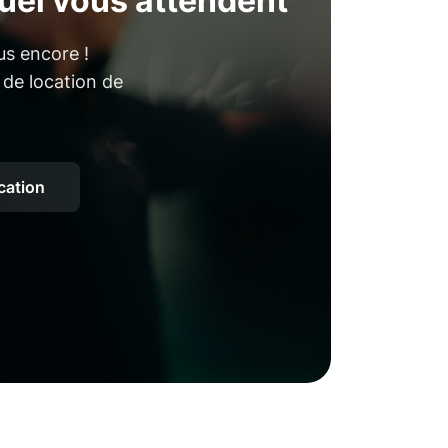
uel vous attendent
us encore !
 de location de
ocation