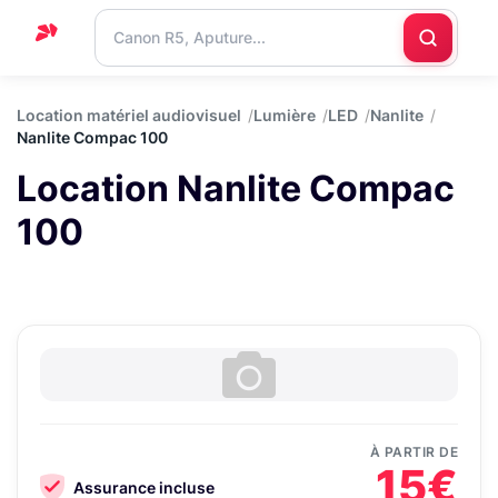
Accueil
Location matériel audiovisuel
Lumière
LED
Nanlite
Nanlite Compac 100
Support
Location Nanlite Compac
Blog
100
Nous
contacter
À PARTIR DE
15€
Assurance incluse