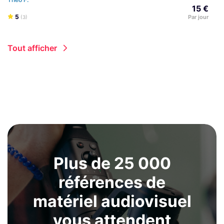
15 €
5
Par jour
(3)
Tout afficher
Plus de 25 000
références de
matériel audiovisuel
vous attendent