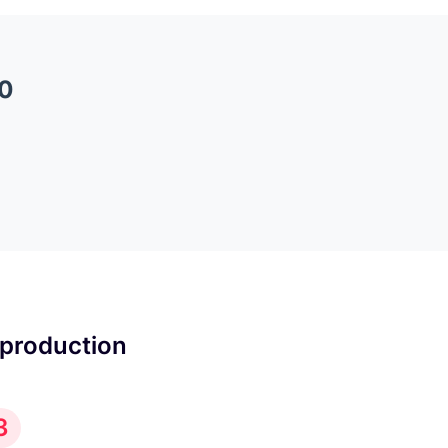
00
 production
3