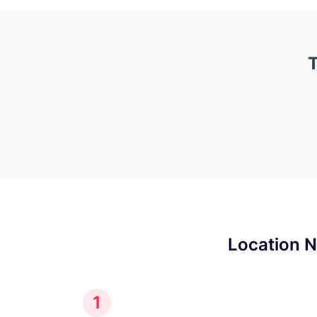
T
Location N
1