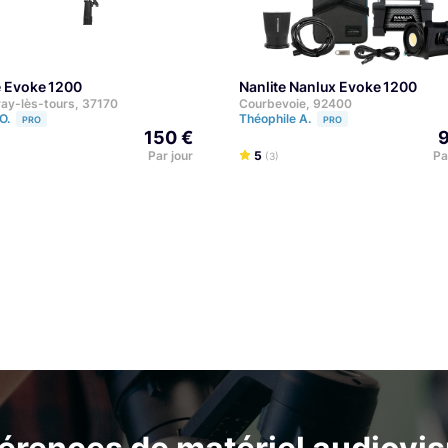
te Evoke 1200
Nanlite Nanlux Evoke 1200
y-lès-tours, 37170
Courbevoie, 92400
O.
Théophile A.
PRO
PRO
150 €
9
Par jour
5
Pa
(3)