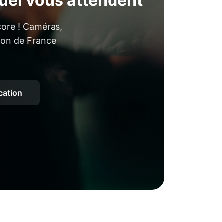
uel vous attendent
core ! Caméras,
tion de France
ocation