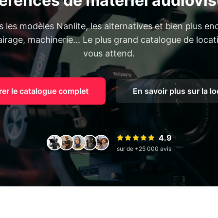
férences de matériel audiovis
 les modèles Nanlite, les alternatives et bien plus en
lairage, machinerie... Le plus grand catalogue de loca
vous attend.
rer le catalogue complet
En savoir plus sur la l
4.9
sur de +25 000 avis