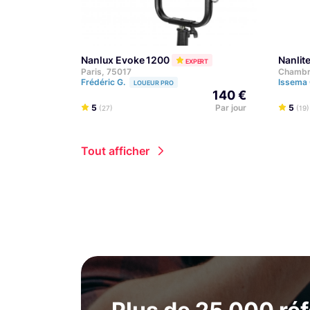
Nanlux Evoke 1200
Nanli
EXPERT
Paris, 75017
Chambra
Frédéric G.
Issema 
LOUEUR PRO
140 €
5
Par jour
5
(27)
(19)
Tout afficher