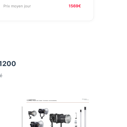
1569€
Prix moyen jour
 1200
é