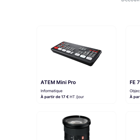
ATEM Mini Pro
FE 
Informatique
Objec
À partir de 17 €
HT /jour
À par