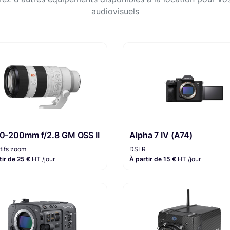
audiovisuels
70-200mm f/2.8 GM OSS II
Alpha 7 IV (A74)
tifs zoom
DSLR
tir de 25 €
HT /jour
À partir de 15 €
HT /jour