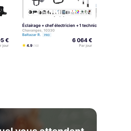
Éclairage + chef électricien + 1 technicien + camion (P
Chavanges, 10330
Baltazar R.
PRO
5 €
6 064 €
r jour
4.9
Par jour
(10)