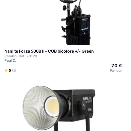
Nanlite Forza 500B II - COB bicolore +/- Green
Rambouillet, 78120
Paul C.
70 €
5
Par jour
(3)