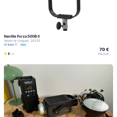
Nanlite Forza 500B II
Vezin-le-coquet, 35132
Vi kien T.
PRO
70 €
5
Par jour
(3)