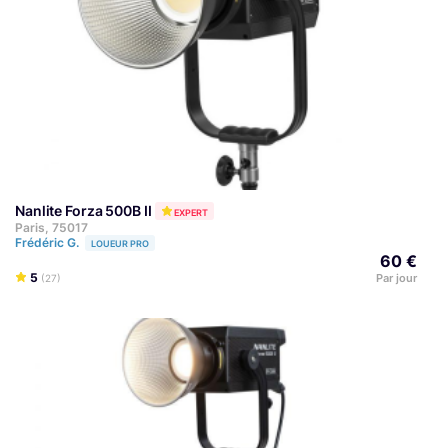
Nanlite Forza 500B II
EXPERT
Paris, 75017
Frédéric G.
LOUEUR PRO
60 €
5
Par jour
(27)