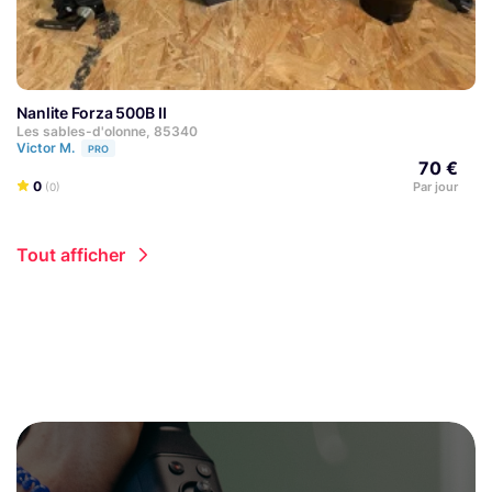
Nanlite Forza 500B II
Les sables-d'olonne, 85340
Victor M.
PRO
70 €
0
Par jour
(0)
Tout afficher