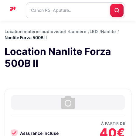
Accueil
Location matériel audiovisuel
Lumière
LED
Nanlite
Nanlite Forza 500B II
Support
Location Nanlite Forza
Blog
500B II
Nous
contacter
À PARTIR DE
40€
Assurance incluse