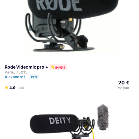
Rode Videomic pro +
EXPERT
Paris, 75015
Alexandre L.
PRO
20 €
4.9
Par jour
(319)