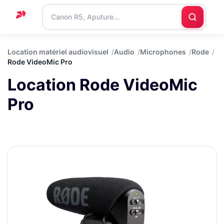
Accueil
Location matériel audiovisuel
Audio
Microphones
Rode
Rode VideoMic Pro
Support
Location Rode VideoMic
Blog
Pro
Nous
contacter