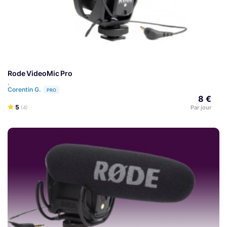
Rode VideoMic Pro
,
Corentin G.
PRO
8 €
5
Par jour
(4)