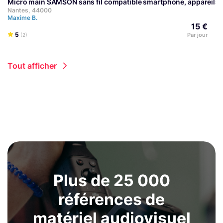
Micro main SAMSON sans fil compatible smartphone, appareils
Nantes, 44000
Maxime B.
15 €
5
Par jour
(2)
Tout afficher
Plus de 25 000
références de
matériel audiovisuel