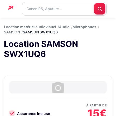
Accueil
Location matériel audiovisuel
Audio
Microphones
SAMSON
SAMSON SWX1UQ6
Support
Location SAMSON
Blog
SWX1UQ6
Nous
contacter
À PARTIR DE
15€
Assurance incluse