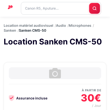
Accueil
Location matériel audiovisuel
Audio
Microphones
Sanken
Sanken CMS-50
Support
Location Sanken CMS-50
Blog
Nous
contacter
À PARTIR DE
30€
Assurance incluse
/ Jour