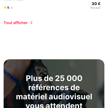
30 €
5
Par jour
(8)
Tout afficher
Plus de 25 000
références de
matériel audiovisuel
vous attendent