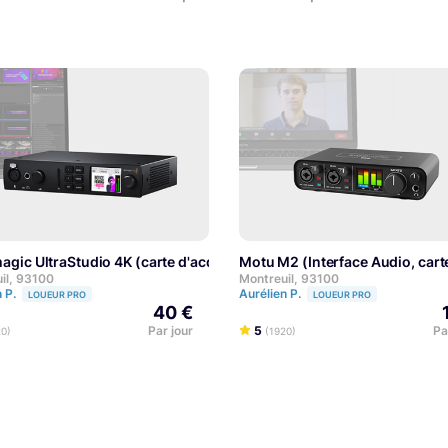
magic UltraStudio 4K (carte d'acquisition vidéo, Key & Fill)
Motu M2 (Interface Audio, cart
ERT
EXPERT
il, 93100
Montreuil, 93100
n P.
Aurélien P.
LOUEUR PRO
LOUEUR PRO
40 €
Par jour
5
Pa
20)
(1920)