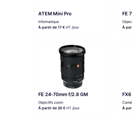
ATEM Mini Pro
FE 
Informatique
Objec
À partir de 17 €
HT /jour
À par
FE 24-70mm f/2.8 GM
FX6
Objectifs zoom
Camér
À partir de 20 €
HT /jour
À par