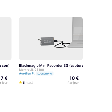
e son)
Blackmagic Mini Recorder 3G (capture vidéo)
EXPERT
EXPERT
Montreuil, 93100
Aurélien P.
LOUEUR PRO
17 €
10 €
r jour
5
Par jour
(1920)