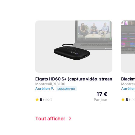
Elgato HD60 S+ (capture vidéo, streaming)
Black
EXP
Montreuil, 93100
Montreu
Aurélien P.
Aurélie
LOUEUR PRO
17 €
5
Par jour
5
(1920)
(19
Tout afficher