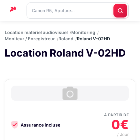
Accueil
Location matériel audiovisuel
Monitoring
Moniteur / Enregistreur
Roland
Roland V-02HD
Support
Location Roland V-02HD
Blog
Nous
contacter
À PARTIR DE
0€
Assurance incluse
/ Jour