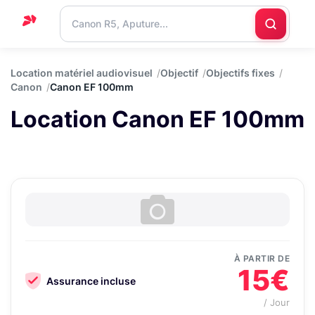
Accueil
Location matériel audiovisuel
Objectif
Objectifs fixes
Canon
Canon EF 100mm
Support
Location Canon EF 100mm
Blog
Nous
contacter
À PARTIR DE
15€
Assurance incluse
/ Jour