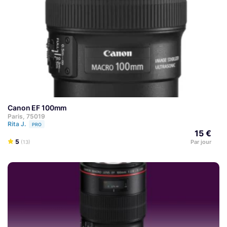
Canon EF 100mm
Paris, 75019
Rita J.
PRO
15 €
5
Par jour
(13)