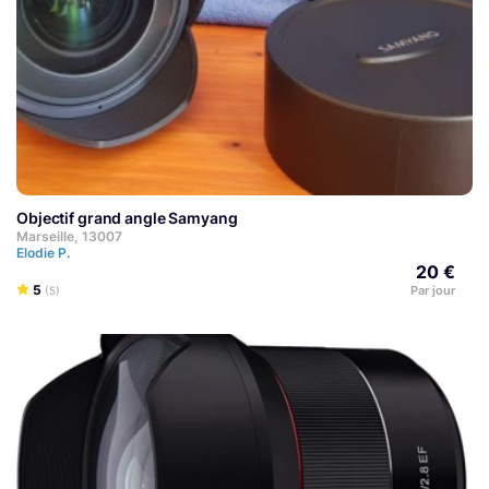
Objectif grand angle Samyang
Marseille, 13007
Elodie P.
20 €
5
Par jour
(5)