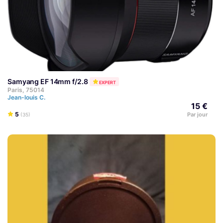
Samyang EF 14mm f/2.8
EXPERT
Paris, 75014
Jean-louis C.
15 €
5
Par jour
(35)