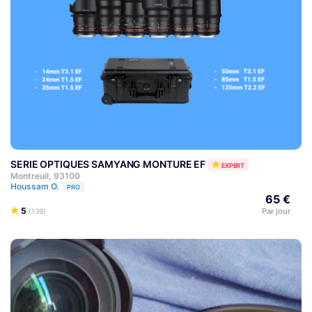
SERIE OPTIQUES SAMYANG MONTURE EF
EXPERT
Montreuil, 93100
Houssam O.
PRO
65 €
5
Par jour
(139)