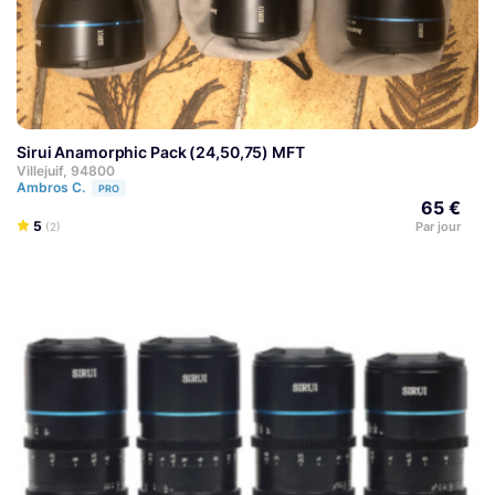
Sirui Anamorphic Pack (24,50,75) MFT
Villejuif, 94800
Ambros C.
PRO
65 €
5
Par jour
(2)