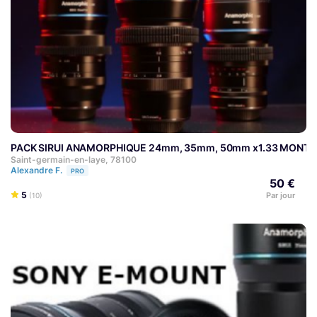
PACK SIRUI ANAMORPHIQUE 24mm, 35mm, 50mm x1.33 MONTU
Saint-germain-en-laye, 78100
Alexandre F.
PRO
50 €
5
Par jour
(10)