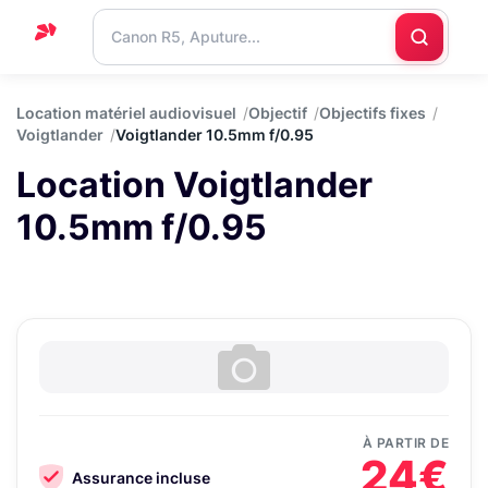
Accueil
Location matériel audiovisuel
Objectif
Objectifs fixes
Voigtlander
Voigtlander 10.5mm f/0.95
Support
Location Voigtlander
Blog
10.5mm f/0.95
Nous
contacter
À PARTIR DE
24€
Assurance incluse