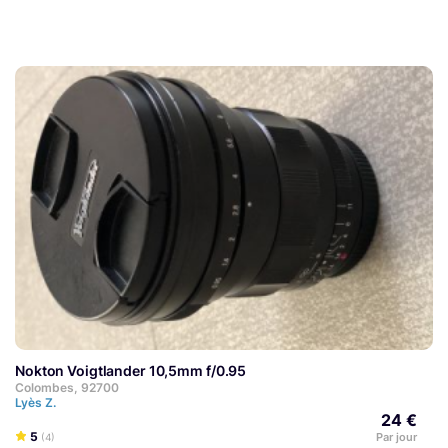
Nokton Voigtlander 10,5mm f/0.95
Colombes, 92700
Lyès Z.
24 €
5
Par jour
(4)