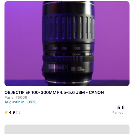
OBJECTIF EF 100-300MM F4.5-5.6 USM - CANON
Paris, 75006
Augustin M.
PRO
5 €
4.9
Par jour
(15)